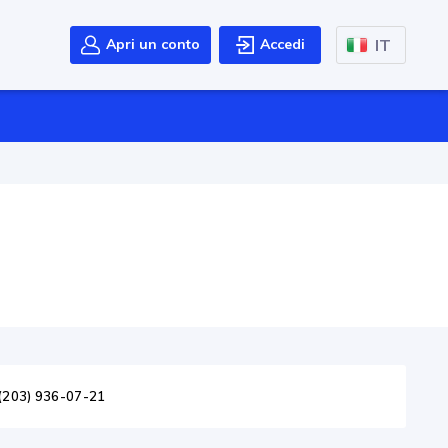
IT
Apri un conto
Accedi
(203) 936-07-21