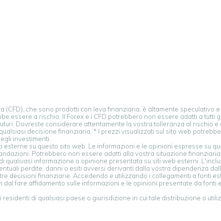
enza (CFD), che sono prodotti con leva finanziaria, è altamente speculativo 
bbe essere a rischio. Il Forex e i CFD potrebbero non essere adatti a tutti gl
turi. Dovreste considerare attentamente la vostra tolleranza al rischio e g
ualsiasi decisione finanziaria. * I prezzi visualizzati sul sito web potreb
egli investimenti.
i esterne su questo sito web. Le informazioni e le opinioni espresse su qu
zioni. Potrebbero non essere adatti alla vostra situazione finanziaria, ai
 di qualsiasi informazione o opinione presentata su siti web esterni. L'inc
tuali perdite, danni o esiti avversi derivanti dalla vostra dipendenza dall
re decisioni finanziarie. Accedendo e utilizzando i collegamenti a fonti es
vi dal fare affidamento sulle informazioni e le opinioni presentate da fo
esidenti di qualsiasi paese o giurisdizione in cui tale distribuzione o util