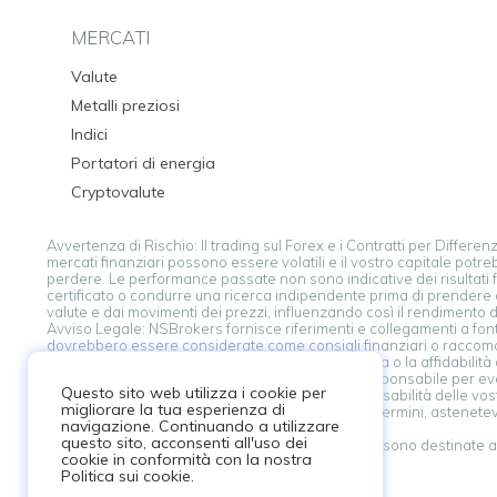
MERCATI
Valute
Metalli preziosi
Indici
Portatori di energia
Cryptovalute
Avvertenza di Rischio: Il trading sul Forex e i Contratti per Differ
mercati finanziari possono essere volatili e il vostro capitale potre
perdere. Le performance passate non sono indicative dei risultati fu
certificato o condurre una ricerca indipendente prima di prendere q
valute e dai movimenti dei prezzi, influenzando così il rendimento d
Avviso Legale: NSBrokers fornisce riferimenti e collegamenti a font
dovrebbero essere considerate come consigli finanziari o raccomanda
avalla né garantisce l'accuratezza, la completezza o la affidabilità
contenuto o dei suoi fornitori. NSBroker non è responsabile per even
Questo sito web utilizza i cookie per
questa piattaforma. Voi assumete la piena responsabilità delle vost
migliorare la tua esperienza di
avviso legale. Se non siete d'accordo con questi termini, astenete
navigazione. Continuando a utilizzare
prendete decisioni finanziarie.
questo sito, acconsenti all'uso dei
Avviso Legale: Le informazioni su questo sito non sono destinate ai r
cookie in conformità con la nostra
Politica sui cookie.