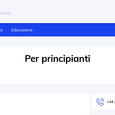
ability
ca
Educazione
Per principianti
+44 