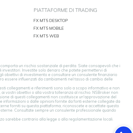
PIATTAFORME DI TRADING
FX MT5 DESKTOP
FX MT5 MOBILE
FX MT5 WEB
e comporta un rischio sostanziale di perdita. Siate consapevoli che i
i investitori. Investite solo denaro che potete permettervi di
li obiettivi di investimento e consultare un consulente finanziario
bero essere influenzati da cambiamenti nel tasso di cambio delle
esti collegamenti e riferimenti sono solo a scopo informativo e non
 vostri obiettivi o alla vostra tolleranza al rischio. NSBroker non
lusione di questi collegamenti non costituisce un'approvazione del
e informazioni o dalle opinioni fornite da fonti esterne collegate da
terne forniti su questa piattaforma, riconoscete e accettate questo
nti esterne. Consultate sempre un consulente professionale quando
izzo sarebbe contrario alla legge o alla regolamentazione locali.