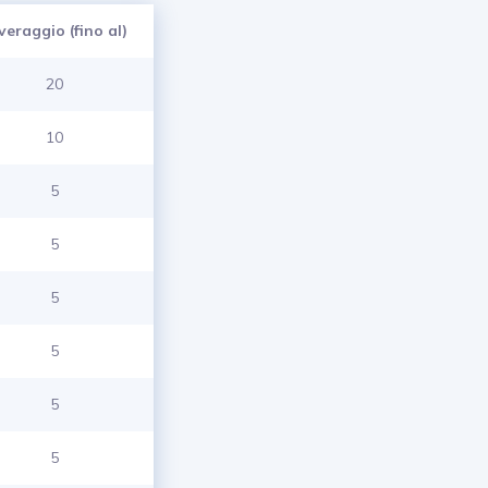
veraggio (fino al)
20
10
5
5
5
5
5
5