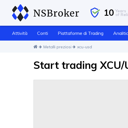
10
Years
of Reli
Attività
Conti
Piattaforme di Trading
Analiti
Metalli preziosi
xcu-usd
Start trading XCU