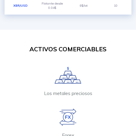
Flotante desde
XBR/USD
8$/lot
10
0.04$
ACTIVOS COMERCIABLES
Los metales preciosos
Forex