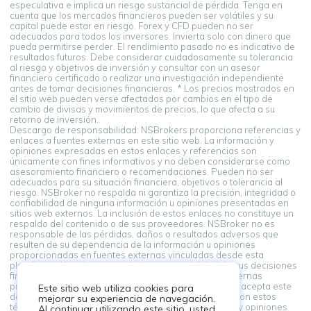
especulativa e implica un riesgo sustancial de pérdida. Tenga en
cuenta que los mercados financieros pueden ser volátiles y su
capital puede estar en riesgo. Forex y CFD pueden no ser
adecuados para todos los inversores. Invierta solo con dinero que
pueda permitirse perder. El rendimiento pasado no es indicativo de
resultados futuros. Debe considerar cuidadosamente su tolerancia
al riesgo y objetivos de inversión y consultar con un asesor
financiero certificado o realizar una investigación independiente
antes de tomar decisiones financieras. * Los precios mostrados en
el sitio web pueden verse afectados por cambios en el tipo de
cambio de divisas y movimientos de precios, lo que afecta a su
retorno de inversión.
Descargo de responsabilidad: NSBrokers proporciona referencias y
enlaces a fuentes externas en este sitio web. La información y
opiniones expresadas en estos enlaces y referencias son
únicamente con fines informativos y no deben considerarse como
asesoramiento financiero o recomendaciones. Pueden no ser
adecuados para su situación financiera, objetivos o tolerancia al
riesgo. NSBroker no respalda ni garantiza la precisión, integridad o
confiabilidad de ninguna información u opiniones presentadas en
sitios web externos. La inclusión de estos enlaces no constituye un
respaldo del contenido o de sus proveedores. NSBroker no es
responsable de las pérdidas, daños o resultados adversos que
resulten de su dependencia de la información u opiniones
proporcionadas en fuentes externas vinculadas desde esta
plataforma. Usted asume toda la responsabilidad de sus decisiones
financieras. Al acceder y utilizar enlaces a fuentes externas
proporcionados en esta plataforma, usted reconoce y acepta este
Este sitio web utiliza cookies para
descargo de responsabilidad. Si no está de acuerdo con estos
mejorar su experiencia de navegación.
términos, absténgase de depender de la información y opiniones
Al continuar utilizando este sitio, usted