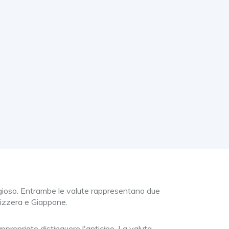
aggioso. Entrambe le valute rappresentano due
vizzera e Giappone.
propriato distinguere l'anticipo. La valuta