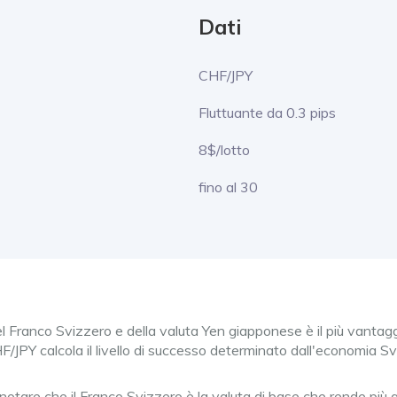
Dati
CHF/JPY
Fluttuante da 0.3 pips
8$/lotto
fino al 30
 del Franco Svizzero e della valuta Yen giapponese è il più vant
F/JPY calcola il livello di successo determinato dall'economia S
tare che il Franco Svizzero è la valuta di base che rende più ap