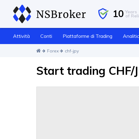
10
Years
of Reli
Attività
Conti
Piattaforme di Trading
Analiti
Forex
chf-jpy
Start trading CHF/