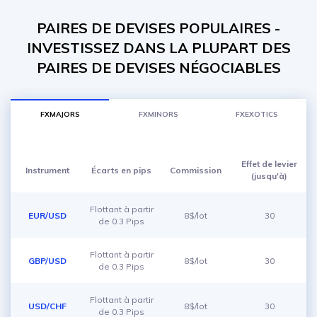
PAIRES DE DEVISES POPULAIRES -
INVESTISSEZ DANS LA PLUPART DES
PAIRES DE DEVISES NÉGOCIABLES
FXMAJORS
FXMINORS
FXEXOTICS
Effet de levier
Instrument
Écarts en pips
Commission
(jusqu'à)
Flottant à partir
EUR/USD
8$/lot
30
de 0.3 Pips
Flottant à partir
GBP/USD
8$/lot
30
de 0.3 Pips
Flottant à partir
USD/CHF
8$/lot
30
de 0.3 Pips