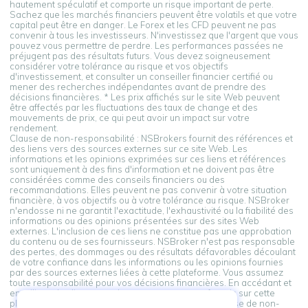
hautement spéculatif et comporte un risque important de perte.
Sachez que les marchés financiers peuvent être volatils et que votre
capital peut être en danger. Le Forex et les CFD peuvent ne pas
convenir à tous les investisseurs. N'investissez que l'argent que vous
pouvez vous permettre de perdre. Les performances passées ne
préjugent pas des résultats futurs. Vous devez soigneusement
considérer votre tolérance au risque et vos objectifs
d'investissement, et consulter un conseiller financier certifié ou
mener des recherches indépendantes avant de prendre des
décisions financières. * Les prix affichés sur le site Web peuvent
être affectés par les fluctuations des taux de change et des
mouvements de prix, ce qui peut avoir un impact sur votre
rendement.
Clause de non-responsabilité : NSBrokers fournit des références et
des liens vers des sources externes sur ce site Web. Les
informations et les opinions exprimées sur ces liens et références
sont uniquement à des fins d'information et ne doivent pas être
considérées comme des conseils financiers ou des
recommandations. Elles peuvent ne pas convenir à votre situation
financière, à vos objectifs ou à votre tolérance au risque. NSBroker
n'endosse ni ne garantit l'exactitude, l'exhaustivité ou la fiabilité des
informations ou des opinions présentées sur des sites Web
externes. L'inclusion de ces liens ne constitue pas une approbation
du contenu ou de ses fournisseurs. NSBroker n'est pas responsable
des pertes, des dommages ou des résultats défavorables découlant
de votre confiance dans les informations ou les opinions fournies
par des sources externes liées à cette plateforme. Vous assumez
toute responsabilité pour vos décisions financières. En accédant et
en utilisant les liens vers des sources externes fournis sur cette
plateforme, vous reconnaissez et acceptez cette clause de non-