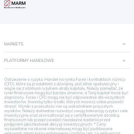
MARKETS
PLATFORMY HANDLOWE
Ostrzeżenie o ryzyku: Handel na rynku Forex i kontraktach różnicy
(CFD), które są produktami z dźwignią, jest silnie spekulacyjny i
wiąże się z istotnym ryzykiem utraty kapitału. Należy pamiętać, że
rynki finansowe mogą być bardzo zmienne, a Twój kapitał może być
zagrożony. Forex i CFD mogą nie być odpowiednie dla wszystkich
inwestorów. Inwestuj tylko środki, których możesz sobie pozwolić
stracić. Wyniki z przeszłości nie są wskaźnikiem przyszłych
wyników. Należy dokładnie rozważyć swoją tolerancję ryzyka i cele
inwestycyjne oraz skonsultować się z certyfikowanym doradcą
finansowym lub przeprowadzić niezależne badania przed
podjęciem jakichkolwiek decyzji inwestycyjnych. * Ceny
wyświetlane na stronie internetowej mogą być poddawane
wpływom zmian kursu walutowego i ruchów cen, co wpływa na