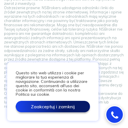
zwrot z inwestycji.
Ostrzeżenie prawne: NSBrokers udostępnia odnośniki i linki do
źródeł zewnętrznych na tej stronie internetowej. Informacje i opinie
wyrażane na tych odnośnikach i w odnośnikach mają wyłącznie
charakter informacyjny i nie powinny być traktowane jako porady
finansowe ani rekomendacje. Mogą one być nieodpowiednie dla
Twojej sytuacji finansowej, celów lub tolerancji ryzyka. NSBroker nie
popiera ani nie gwarantuje dokładności, kompletności ani
wiarygodności żadnych informacji ani opinii prezentowanych na
zewnętrznych stronach internetowych. Umieszczenie tych linków
nie stanowi poparcia treści ani ich dostawców. NSBroker nie ponosi
odpowiedzialności za żadne straty, szkody ani niekorzystne skutki
wynikające z polegania na informacjach lub opiniach dostarczanych
przez źródła zewnętrzne dostępne z tej platformy. Ponosisz pełną
odpowiedzialność za swoje decyzje finansowe. Korzystając z
odnośników i linków do źródeł zewnętrznych udostępnionych na tej
platformie, akceptujesz to ostrzeżenie prawne. Jeśli nie zgadzasz się
Questo sito web utilizza i cookie per
z tymi warunkami, powstrzymaj się od polegania na informacjach i
migliorare la tua esperienza di
opiniach prezentowanych w źródłach zewnętrznych. Zawsze
navigazione. Continuando a utilizzare
poszukaj porady zawodowego doradcy przy podejmowaniu decyzji
questo sito, acconsenti all'uso dei
finansowych.
cookie in conformità con la nostra
Ostrzeżenie prawne: Informacje na tej stronie nie są skierowane do
Politica sui cookie.
mieszkańców żadnego kraju ani jurysdykcji, gdzie taka dystrybucja
lub wykorzystanie byłoby sprzeczne z lokalnym prawem lub
Zaakceptuj i zamknij
regulacjami.