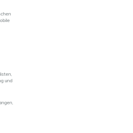
ischen
obile
isten,
ng und
angen,