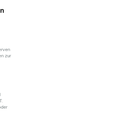
en
erven
en zur
d
T.
oder