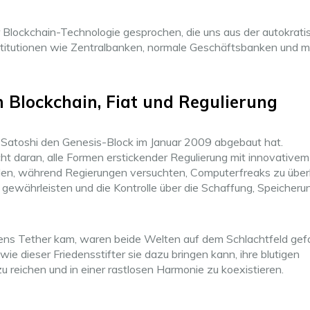
 Blockchain-Technologie gesprochen, die uns aus der autokrat
nstitutionen wie Zentralbanken, normale Geschäftsbanken und m
 Blockchain, Fiat und Regulierung
t Satoshi den Genesis-Block im Januar 2009 abgebaut hat.
t daran, alle Formen erstickender Regulierung mit innovativem
den, während Regierungen versuchten, Computerfreaks zu überl
gewährleisten und die Kontrolle über die Schaffung, Speicheru
ens Tether kam, waren beide Welten auf dem Schlachtfeld gef
e dieser Friedensstifter sie dazu bringen kann, ihre blutigen
 reichen und in einer rastlosen Harmonie zu koexistieren.