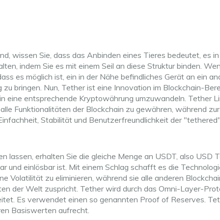
d, wissen Sie, dass das Anbinden eines Tieres bedeutet, es in
lten, indem Sie es mit einem Seil an diese Struktur binden. We
ass es möglich ist, ein in der Nähe befindliches Gerät an ein a
zu bringen. Nun, Tether ist eine Innovation im Blockchain-Bere
g in eine entsprechende Kryptowährung umzuwandeln. Tether L
n alle Funktionalitäten der Blockchain zu gewähren, während zur
Einfachheit, Stabilität und Benutzerfreundlichkeit der "tethered
n lassen, erhalten Sie die gleiche Menge an USDT, also USD T
 und einlösbar ist. Mit einem Schlag schafft es die Technologie
 Volatilität zu eliminieren, während sie alle anderen Blockchai
n der Welt zuspricht. Tether wird durch das Omni-Layer-Prot
beitet. Es verwendet einen so genannten Proof of Reserves. Te
hren Basiswerten aufrecht.