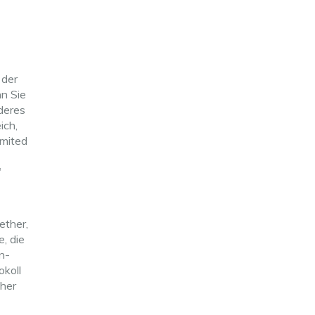
 der
nn Sie
nderes
ich,
imited
"
ether,
, die
n-
okoll
ther