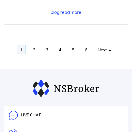
blog.read.more
1
2
3
4
5
6
Next →
LIVE CHAT