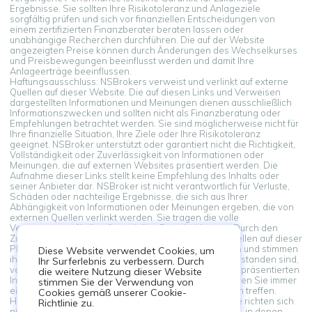
Ergebnisse. Sie sollten Ihre Risikotoleranz und Anlageziele
sorgfältig prüfen und sich vor finanziellen Entscheidungen von
einem zertifizierten Finanzberater beraten lassen oder
unabhängige Recherchen durchführen. Die auf der Website
angezeigten Preise können durch Änderungen des Wechselkurses
und Preisbewegungen beeinflusst werden und damit Ihre
Anlageerträge beeinflussen.
Haftungsausschluss: NSBrokers verweist und verlinkt auf externe
Quellen auf dieser Website. Die auf diesen Links und Verweisen
dargestellten Informationen und Meinungen dienen ausschließlich
Informationszwecken und sollten nicht als Finanzberatung oder
Empfehlungen betrachtet werden. Sie sind möglicherweise nicht für
Ihre finanzielle Situation, Ihre Ziele oder Ihre Risikotoleranz
geeignet. NSBroker unterstützt oder garantiert nicht die Richtigkeit,
Vollständigkeit oder Zuverlässigkeit von Informationen oder
Meinungen, die auf externen Websites präsentiert werden. Die
Aufnahme dieser Links stellt keine Empfehlung des Inhalts oder
seiner Anbieter dar. NSBroker ist nicht verantwortlich für Verluste,
Schäden oder nachteilige Ergebnisse, die sich aus Ihrer
Abhängigkeit von Informationen oder Meinungen ergeben, die von
externen Quellen verlinkt werden. Sie tragen die volle
Verantwortung für Ihre finanziellen Entscheidungen. Durch den
Zugriff und die Verwendung von Links zu externen Quellen auf dieser
Plattform erkennen Sie diesen Haftungsausschluss an und stimmen
Diese Website verwendet Cookies, um
ihm zu. Wenn Sie mit diesen Bedingungen nicht einverstanden sind,
Ihr Surferlebnis zu verbessern. Durch
verzichten Sie darauf, sich auf die in externen Quellen präsentierten
die weitere Nutzung dieser Website
Informationen und Meinungen zu verlassen. Konsultieren Sie immer
stimmen Sie der Verwendung von
einen Fachmann, wenn Sie finanzielle Entscheidungen treffen.
Cookies gemäß unserer Cookie-
Haftungsausschluss: Informationen auf dieser Website richten sich
Richtlinie zu.
nicht an Bewohner in Ländern oder Gerichtsbarkeiten, in denen