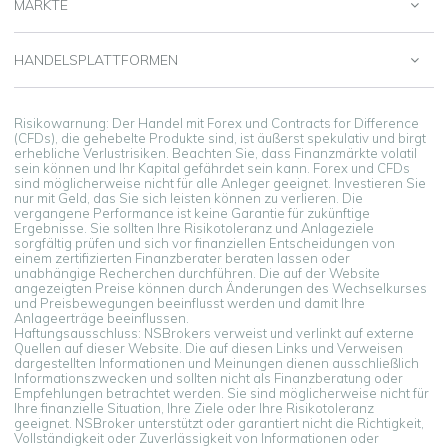
MÄRKTE
HANDELSPLATTFORMEN
Risikowarnung: Der Handel mit Forex und Contracts for Difference
(CFDs), die gehebelte Produkte sind, ist äußerst spekulativ und birgt
erhebliche Verlustrisiken. Beachten Sie, dass Finanzmärkte volatil
sein können und Ihr Kapital gefährdet sein kann. Forex und CFDs
sind möglicherweise nicht für alle Anleger geeignet. Investieren Sie
nur mit Geld, das Sie sich leisten können zu verlieren. Die
vergangene Performance ist keine Garantie für zukünftige
Ergebnisse. Sie sollten Ihre Risikotoleranz und Anlageziele
sorgfältig prüfen und sich vor finanziellen Entscheidungen von
einem zertifizierten Finanzberater beraten lassen oder
unabhängige Recherchen durchführen. Die auf der Website
angezeigten Preise können durch Änderungen des Wechselkurses
und Preisbewegungen beeinflusst werden und damit Ihre
Anlageerträge beeinflussen.
Haftungsausschluss: NSBrokers verweist und verlinkt auf externe
Quellen auf dieser Website. Die auf diesen Links und Verweisen
dargestellten Informationen und Meinungen dienen ausschließlich
Informationszwecken und sollten nicht als Finanzberatung oder
Empfehlungen betrachtet werden. Sie sind möglicherweise nicht für
Ihre finanzielle Situation, Ihre Ziele oder Ihre Risikotoleranz
geeignet. NSBroker unterstützt oder garantiert nicht die Richtigkeit,
Vollständigkeit oder Zuverlässigkeit von Informationen oder