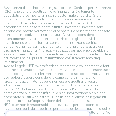
Avvertenza di Rischio: Il trading sul Forex e i Contratti per Differenza
(CFD), che sono prodotti con leva finanziaria, è altamente
speculativo e comporta un rischio sostanziale di perdita. Siate
consapevoli che i mercati finanziari possono essere volatili e il
vostro capitale potrebbe essere a rischio. Il Forex e i CFD
potrebbero non essere adatti a tutti gli investitori. Investite solo
denaro che potete permettervi di perdere. Le performance passate
non sono indicative dei risultati futuri. Dovreste considerare
attentamente la vostra tolleranza al rischio e gli obiettivi di
investimento e consultare un consulente finanziario certificato o
condurre una ricerca indipendente prima di prendere qualsiasi
decisione finanziaria. * I prezzi visualizzati sul sito web potrebbero
essere influenzati da cambiamenti nel tasso di cambio delle valute e
dai movimenti dei prezzi, influenzando così il rendimento degli
investimenti.
Avviso Legale: NSBrokers fornisce riferimenti e collegamenti a fonti
esterne su questo sito web. Le informazioni e le opinioni espresse su
questi collegamenti e riferimenti sono solo a scopo informativo e non
dovrebbero essere considerate come consigli finanziari o
raccomandazioni. Potrebbero non essere adatti alla vostra
situazione finanziaria, ai vostri obiettivi o alla vostra tolleranza al
rischio. NSBroker non avalla né garantisce l'accuratezza, la
completezza o la affidabilità di qualsiasi informazione o opinione
presentata su siti web esterni. L'inclusione di questi collegamenti
non costituisce un'approvazione del contenuto o dei suoi fornitori.
NSBroker non è responsabile per eventuali perdite, danni o esiti
avversi derivanti dalla vostra dipendenza dalle informazioni o dalle
opinioni fornite da fonti esterne collegate da questa piattaforma. Voi