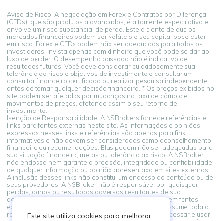
Aviso de Risco: A negociação em Forex e Contratos por Diferença
(CFDs), que são produtos alavancados, é altamente especulativa e
envolve um risco substancial de perda. Esteja ciente de que os
mercados financeiros podem ser voláteis e seu capital pode estar
em risco. Forex e CFDs podem não ser adequados para todos os
investidores. Invista apenas com dinheiro que você pode se dar ao
luxo de perder. O desempenho passado não é indicativo de
resultados futuros. Você deve considerar cuidadosamente sua
tolerância ao risco e objetivos de investimento e consultar um
consultor financeiro certificado ou realizar pesquisa independente
antes de tomar qualquer decisão financeira. * Os preços exibidos no
site podem ser afetados por mudanças na taxa de câmbio e
movimentos de preços, afetando assim o seu retorno de
investimento.
Isenção de Responsabilidade: A NSBrokers fornece referências e
links para fontes externas neste site. As informações e opiniões
expressas nesses links e referências são apenas para fins
informativos e não devem ser consideradas como aconselhamento
financeiro ou recomendações. Elas podem não ser adequadas para
sua situação financeira, metas ou tolerância ao risco. A NSBroker
não endossa nem garante a precisão, integridade ou confiabilidade
de qualquer informação ou opinião apresentada em sites externos.
A inclusão desses links não constitui um endosso do conteúdo ou de
seus provedores. A NSBroker não é responsável por quaisquer
perdas, danos ou resultados adversos resultantes de sua
dependência de informações ou opiniões fornecidas em fontes
externas vinculadas a partir desta plataforma. Você assume toda a
responsabilidade por suas decisões financeiras. Ao acessar e usar
Este site utiliza cookies para melhorar