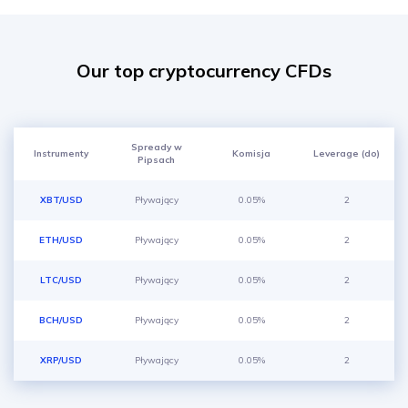
Our top cryptocurrency CFDs
Spready w
Instrumenty
Komisja
Leverage (do)
Pipsach
XBT/USD
Pływający
0.05%
2
ETH/USD
Pływający
0.05%
2
LTC/USD
Pływający
0.05%
2
BCH/USD
Pływający
0.05%
2
XRP/USD
Pływający
0.05%
2