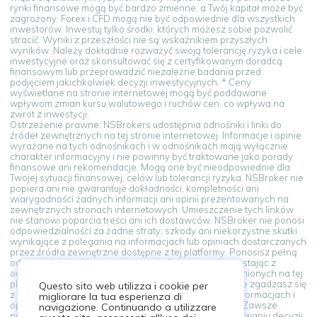
rynki finansowe mogą być bardzo zmienne, a Twój kapitał może być
zagrożony. Forex i CFD mogą nie być odpowiednie dla wszystkich
inwestorów. Inwestuj tylko środki, których możesz sobie pozwolić
stracić. Wyniki z przeszłości nie są wskaźnikiem przyszłych
wyników. Należy dokładnie rozważyć swoją tolerancję ryzyka i cele
inwestycyjne oraz skonsultować się z certyfikowanym doradcą
finansowym lub przeprowadzić niezależne badania przed
podjęciem jakichkolwiek decyzji inwestycyjnych. * Ceny
wyświetlane na stronie internetowej mogą być poddawane
wpływom zmian kursu walutowego i ruchów cen, co wpływa na
zwrot z inwestycji.
Ostrzeżenie prawne: NSBrokers udostępnia odnośniki i linki do
źródeł zewnętrznych na tej stronie internetowej. Informacje i opinie
wyrażane na tych odnośnikach i w odnośnikach mają wyłącznie
charakter informacyjny i nie powinny być traktowane jako porady
finansowe ani rekomendacje. Mogą one być nieodpowiednie dla
Twojej sytuacji finansowej, celów lub tolerancji ryzyka. NSBroker nie
popiera ani nie gwarantuje dokładności, kompletności ani
wiarygodności żadnych informacji ani opinii prezentowanych na
zewnętrznych stronach internetowych. Umieszczenie tych linków
nie stanowi poparcia treści ani ich dostawców. NSBroker nie ponosi
odpowiedzialności za żadne straty, szkody ani niekorzystne skutki
wynikające z polegania na informacjach lub opiniach dostarczanych
przez źródła zewnętrzne dostępne z tej platformy. Ponosisz pełną
odpowiedzialność za swoje decyzje finansowe. Korzystając z
odnośników i linków do źródeł zewnętrznych udostępnionych na tej
platformie, akceptujesz to ostrzeżenie prawne. Jeśli nie zgadzasz się
Questo sito web utilizza i cookie per
z tymi warunkami, powstrzymaj się od polegania na informacjach i
migliorare la tua esperienza di
opiniach prezentowanych w źródłach zewnętrznych. Zawsze
navigazione. Continuando a utilizzare
poszukaj porady zawodowego doradcy przy podejmowaniu decyzji