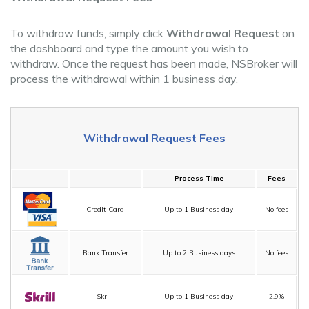
To withdraw funds, simply click
Withdrawal Request
on
the dashboard and type the amount you wish to
withdraw. Once the request has been made, NSBroker will
process the withdrawal within 1 business day.
Withdrawal Request Fees
Process Time
Fees
Credit Card
Up to 1 Business day
No fees
Bank Transfer
Up to 2 Business days
No fees
Skrill
Up to 1 Business day
2.9%