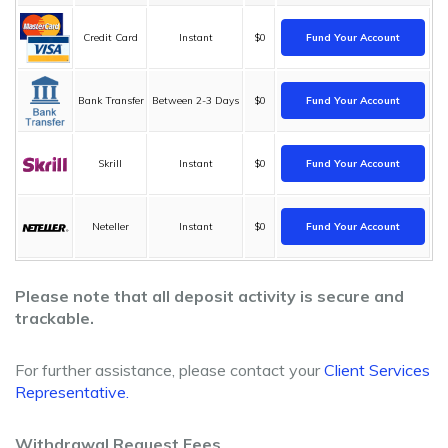
Credit Card
Instant
$0
Fund Your Account
Bank Transfer
Between 2-3 Days
$0
Fund Your Account
Skrill
Instant
$0
Fund Your Account
Neteller
Instant
$0
Fund Your Account
Please note that all deposit activity is secure and
trackable.
For further assistance, please contact your
Client Services
Representative.
Withdrawal Request Fees