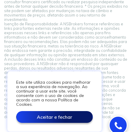
consultor financeiro certificado ou realizar pesquisa independente
antes de tomar qualquer decisão financeira. * Os preços exibidos no
site podem ser afetados por mudanças na taxa de câmbio e
movimentos de preços, afetando assim o seu retorno de
investimento.
Isenção de Responsabilidade: A NSBrokers fornece referências e
links para fontes externas neste site. As informações e opiniões
expressas nesses links e referências são apenas para fins
informativos e não devem ser consideradas como aconselhamento
financeiro ou recomendações. Elas podem não ser adequadas para
sua situação financeira, metas ou tolerância ao risco. A NSBroker
não endossa nem garante a precisão, integridade ou confiabilidade
de qualquer informação ou opinião apresentada em sites externos.
A inclusão desses links não constitui um endosso do conteúdo ou de
seus provedores. A NSBroker não é responsável por quaisquer
perdas, danos ou resultados adversos resultantes de sua
dependência de informações ou opiniões fornecidas em fontes
externas vinculadas a partir desta plataforma. Você assume toda a
responsabilidade por suas decisões financeiras. Ao acessar e usar
Este site utiliza cookies para melhorar
os links para fontes externas fornecidos nesta plataforma, você
a sua experiência de navegação. Ao
reconhece e concorda com este aviso legal. Se você não concorda
continuar a usar este site, você
com estes termos, abstenha-se de confiar nas informações e
consente com o uso de cookies de
opiniões apresentadas em fontes externas. Sempre busque
acordo com a nossa Política de
aconselhamento profissional ao tomar decisões financeiras.
Cookies.
Isenção de Responsabilidade: As informações neste site não se
destinam a residentes de nenhum país ou jurisdição onde tal
Aceitar e fechar
distribuição ou uso seja contrário à lei ou regulamento local.