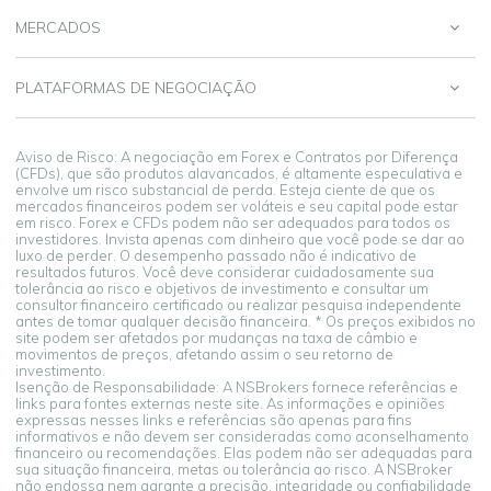
MERCADOS
PLATAFORMAS DE NEGOCIAÇÃO
Aviso de Risco: A negociação em Forex e Contratos por Diferença
(CFDs), que são produtos alavancados, é altamente especulativa e
envolve um risco substancial de perda. Esteja ciente de que os
mercados financeiros podem ser voláteis e seu capital pode estar
em risco. Forex e CFDs podem não ser adequados para todos os
investidores. Invista apenas com dinheiro que você pode se dar ao
luxo de perder. O desempenho passado não é indicativo de
resultados futuros. Você deve considerar cuidadosamente sua
tolerância ao risco e objetivos de investimento e consultar um
consultor financeiro certificado ou realizar pesquisa independente
antes de tomar qualquer decisão financeira. * Os preços exibidos no
site podem ser afetados por mudanças na taxa de câmbio e
movimentos de preços, afetando assim o seu retorno de
investimento.
Isenção de Responsabilidade: A NSBrokers fornece referências e
links para fontes externas neste site. As informações e opiniões
expressas nesses links e referências são apenas para fins
informativos e não devem ser consideradas como aconselhamento
financeiro ou recomendações. Elas podem não ser adequadas para
sua situação financeira, metas ou tolerância ao risco. A NSBroker
não endossa nem garante a precisão, integridade ou confiabilidade