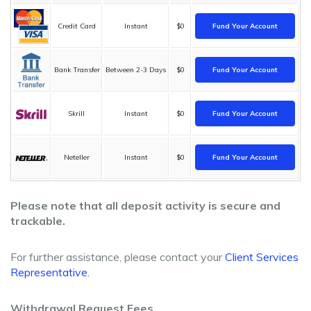
Credit Card
Instant
$0
Fund Your Account
Bank Transfer
Between 2-3 Days
$0
Fund Your Account
Skrill
Instant
$0
Fund Your Account
Neteller
Instant
$0
Fund Your Account
Please note that all deposit activity is secure and
trackable.
For further assistance, please contact your
Client Services
Representative.
Withdrawal Request Fees