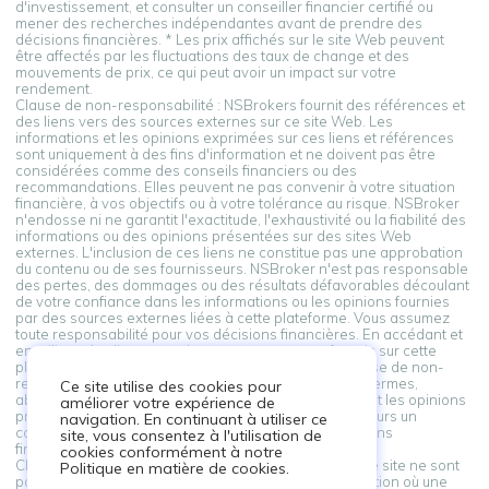
d'investissement, et consulter un conseiller financier certifié ou
mener des recherches indépendantes avant de prendre des
décisions financières. * Les prix affichés sur le site Web peuvent
être affectés par les fluctuations des taux de change et des
mouvements de prix, ce qui peut avoir un impact sur votre
rendement.
Clause de non-responsabilité : NSBrokers fournit des références et
des liens vers des sources externes sur ce site Web. Les
informations et les opinions exprimées sur ces liens et références
sont uniquement à des fins d'information et ne doivent pas être
considérées comme des conseils financiers ou des
recommandations. Elles peuvent ne pas convenir à votre situation
financière, à vos objectifs ou à votre tolérance au risque. NSBroker
n'endosse ni ne garantit l'exactitude, l'exhaustivité ou la fiabilité des
informations ou des opinions présentées sur des sites Web
externes. L'inclusion de ces liens ne constitue pas une approbation
du contenu ou de ses fournisseurs. NSBroker n'est pas responsable
des pertes, des dommages ou des résultats défavorables découlant
de votre confiance dans les informations ou les opinions fournies
par des sources externes liées à cette plateforme. Vous assumez
toute responsabilité pour vos décisions financières. En accédant et
en utilisant les liens vers des sources externes fournis sur cette
plateforme, vous reconnaissez et acceptez cette clause de non-
responsabilité. Si vous n'êtes pas d'accord avec ces termes,
Ce site utilise des cookies pour
abstenez-vous de vous appuyer sur les informations et les opinions
améliorer votre expérience de
présentées par des sources externes. Consultez toujours un
navigation. En continuant à utiliser ce
conseiller professionnel avant de prendre des décisions
site, vous consentez à l'utilisation de
financières.
cookies conformément à notre
Clause de non-responsabilité : Les informations sur ce site ne sont
Politique en matière de cookies.
pas destinées aux résidents d'un pays ou d'une juridiction où une