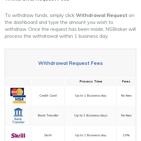
To withdraw funds, simply click
Withdrawal Request
on
the dashboard and type the amount you wish to
withdraw. Once the request has been made, NSBroker will
process the withdrawal within 1 business day.
Withdrawal Request Fees
Process Time
Fees
Credit Card
Up to 1 Business day
No fees
Bank Transfer
Up to 2 Business days
No fees
Skrill
Up to 1 Business day
2.9%