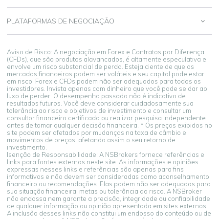
PLATAFORMAS DE NEGOCIAÇÃO
Aviso de Risco: A negociação em Forex e Contratos por Diferença
(CFDs), que são produtos alavancados, é altamente especulativa e
envolve um risco substancial de perda. Esteja ciente de que os
mercados financeiros podem ser voláteis e seu capital pode estar
em risco. Forex e CFDs podem não ser adequados para todos os
investidores. Invista apenas com dinheiro que você pode se dar ao
luxo de perder. O desempenho passado não é indicativo de
resultados futuros. Você deve considerar cuidadosamente sua
tolerância ao risco e objetivos de investimento e consultar um
consultor financeiro certificado ou realizar pesquisa independente
antes de tomar qualquer decisão financeira. * Os preços exibidos no
site podem ser afetados por mudanças na taxa de câmbio e
movimentos de preços, afetando assim o seu retorno de
investimento.
Isenção de Responsabilidade: A NSBrokers fornece referências e
links para fontes externas neste site. As informações e opiniões
expressas nesses links e referências são apenas para fins
informativos e não devem ser consideradas como aconselhamento
financeiro ou recomendações. Elas podem não ser adequadas para
sua situação financeira, metas ou tolerância ao risco. A NSBroker
não endossa nem garante a precisão, integridade ou confiabilidade
de qualquer informação ou opinião apresentada em sites externos.
A inclusão desses links não constitui um endosso do conteúdo ou de