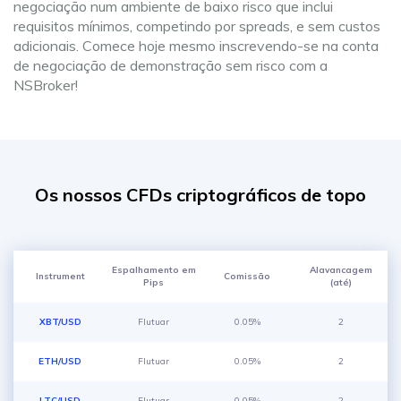
negociação num ambiente de baixo risco que inclui
requisitos mínimos, competindo por spreads, e sem custos
adicionais. Comece hoje mesmo inscrevendo-se na conta
de negociação de demonstração sem risco com a
NSBroker!
Os nossos CFDs criptográficos de topo
Espalhamento em
Alavancagem
Instrument
Comissão
Pips
(até)
XBT/USD
Flutuar
0.05%
2
ETH/USD
Flutuar
0.05%
2
LTC/USD
Flutuar
0.05%
2