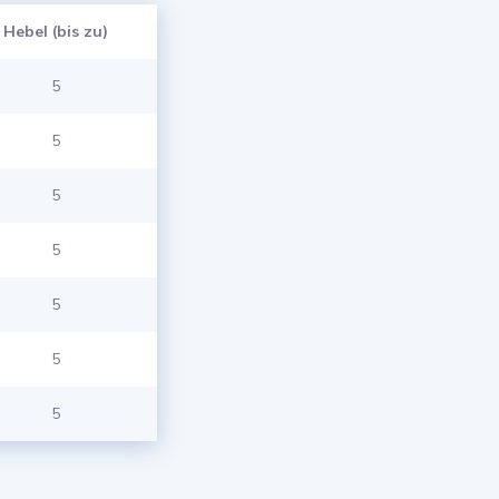
Hebel (bis zu)
5
5
5
5
5
5
5