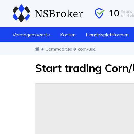
10
Years
of Reli
Vermögenswerte
Konten
Handelsplattformen
Commodities
corn-usd
Start trading Corn