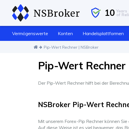
10
Years
of Reli
Vermögenswerte
Konten
Handelsplattformen
Pip-Wert Rechner | NSBroker
Pip-Wert Rechner
Der Pip-Wert Rechner hilft bei der Berech
NSBroker Pip-Wert Rechn
Mit unserem Forex-Pip Rechner können Sie 
Auf diese Weise ist es viel bequemer, das Ris