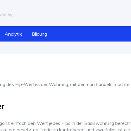
ability
Analytik
Bildung
nung des Pip-Wertes der Währung, mit der man handeln möchte.
er
ganz einfach den Wert jedes Pips in der Basiswährung berech
iko pro gesetzten Trade zu kontrollieren, und zweifellos ist die