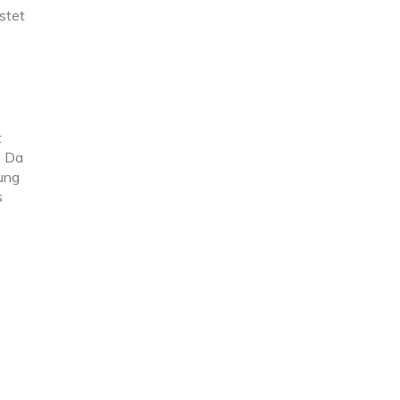
stet
t
. Da
ung
s