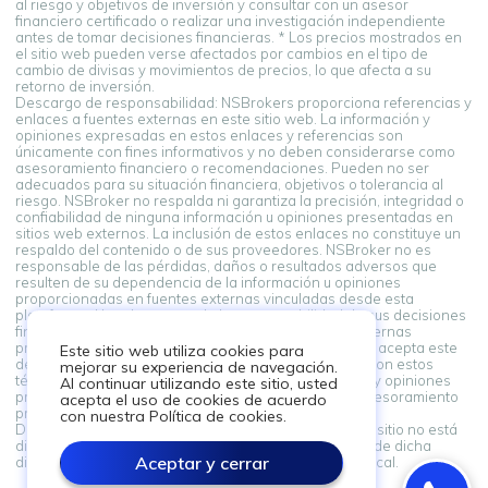
al riesgo y objetivos de inversión y consultar con un asesor
financiero certificado o realizar una investigación independiente
antes de tomar decisiones financieras. * Los precios mostrados en
el sitio web pueden verse afectados por cambios en el tipo de
cambio de divisas y movimientos de precios, lo que afecta a su
retorno de inversión.
Descargo de responsabilidad: NSBrokers proporciona referencias y
enlaces a fuentes externas en este sitio web. La información y
opiniones expresadas en estos enlaces y referencias son
únicamente con fines informativos y no deben considerarse como
asesoramiento financiero o recomendaciones. Pueden no ser
adecuados para su situación financiera, objetivos o tolerancia al
riesgo. NSBroker no respalda ni garantiza la precisión, integridad o
confiabilidad de ninguna información u opiniones presentadas en
sitios web externos. La inclusión de estos enlaces no constituye un
respaldo del contenido o de sus proveedores. NSBroker no es
responsable de las pérdidas, daños o resultados adversos que
resulten de su dependencia de la información u opiniones
proporcionadas en fuentes externas vinculadas desde esta
plataforma. Usted asume toda la responsabilidad de sus decisiones
financieras. Al acceder y utilizar enlaces a fuentes externas
proporcionados en esta plataforma, usted reconoce y acepta este
Este sitio web utiliza cookies para
descargo de responsabilidad. Si no está de acuerdo con estos
mejorar su experiencia de navegación.
términos, absténgase de depender de la información y opiniones
Al continuar utilizando este sitio, usted
presentadas en fuentes externas. Siempre busque asesoramiento
acepta el uso de cookies de acuerdo
profesional al tomar decisiones financieras.
con nuestra Política de cookies.
Descargo de responsabilidad: La información en este sitio no está
dirigida a residentes en ningún país o jurisdicción donde dicha
Aceptar y cerrar
distribución o uso sea contrario a la ley o regulación local.