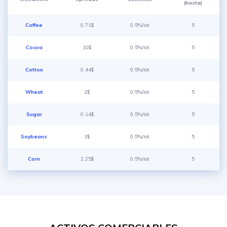
(hasta)
Coffee
0.71$
0.5%/lot
5
Cocoa
10$
0.5%/lot
5
Cotton
0.44$
0.5%/lot
5
Wheat
2$
0.5%/lot
5
Sugar
0.14$
0.5%/lot
5
Soybeans
3$
0.5%/lot
5
Corn
2.25$
0.5%/lot
5