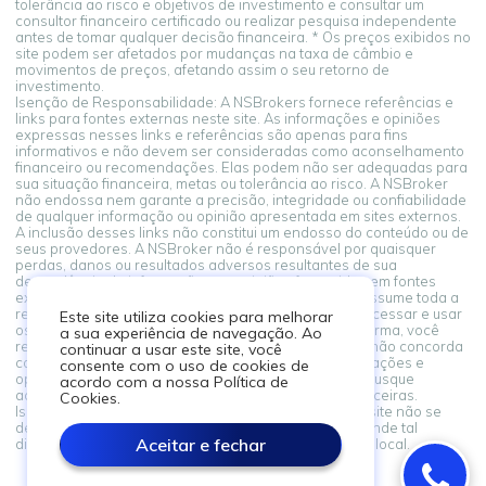
tolerância ao risco e objetivos de investimento e consultar um
consultor financeiro certificado ou realizar pesquisa independente
antes de tomar qualquer decisão financeira. * Os preços exibidos no
site podem ser afetados por mudanças na taxa de câmbio e
movimentos de preços, afetando assim o seu retorno de
investimento.
Isenção de Responsabilidade: A NSBrokers fornece referências e
links para fontes externas neste site. As informações e opiniões
expressas nesses links e referências são apenas para fins
informativos e não devem ser consideradas como aconselhamento
financeiro ou recomendações. Elas podem não ser adequadas para
sua situação financeira, metas ou tolerância ao risco. A NSBroker
não endossa nem garante a precisão, integridade ou confiabilidade
de qualquer informação ou opinião apresentada em sites externos.
A inclusão desses links não constitui um endosso do conteúdo ou de
seus provedores. A NSBroker não é responsável por quaisquer
perdas, danos ou resultados adversos resultantes de sua
dependência de informações ou opiniões fornecidas em fontes
externas vinculadas a partir desta plataforma. Você assume toda a
responsabilidade por suas decisões financeiras. Ao acessar e usar
Este site utiliza cookies para melhorar
os links para fontes externas fornecidos nesta plataforma, você
a sua experiência de navegação. Ao
reconhece e concorda com este aviso legal. Se você não concorda
continuar a usar este site, você
com estes termos, abstenha-se de confiar nas informações e
consente com o uso de cookies de
opiniões apresentadas em fontes externas. Sempre busque
acordo com a nossa Política de
aconselhamento profissional ao tomar decisões financeiras.
Cookies.
Isenção de Responsabilidade: As informações neste site não se
destinam a residentes de nenhum país ou jurisdição onde tal
Aceitar e fechar
distribuição ou uso seja contrário à lei ou regulamento local.