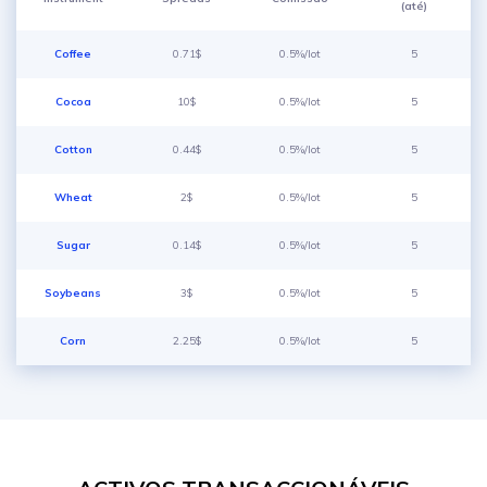
(até)
Coffee
0.71$
0.5%/lot
5
Cocoa
10$
0.5%/lot
5
Cotton
0.44$
0.5%/lot
5
Wheat
2$
0.5%/lot
5
Sugar
0.14$
0.5%/lot
5
Soybeans
3$
0.5%/lot
5
Corn
2.25$
0.5%/lot
5