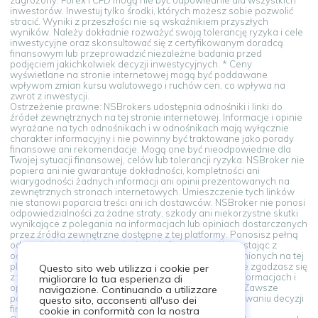
inwestorów. Inwestuj tylko środki, których możesz sobie pozwolić
stracić. Wyniki z przeszłości nie są wskaźnikiem przyszłych
wyników. Należy dokładnie rozważyć swoją tolerancję ryzyka i cele
inwestycyjne oraz skonsultować się z certyfikowanym doradcą
finansowym lub przeprowadzić niezależne badania przed
podjęciem jakichkolwiek decyzji inwestycyjnych. * Ceny
wyświetlane na stronie internetowej mogą być poddawane
wpływom zmian kursu walutowego i ruchów cen, co wpływa na
zwrot z inwestycji.
Ostrzeżenie prawne: NSBrokers udostępnia odnośniki i linki do
źródeł zewnętrznych na tej stronie internetowej. Informacje i opinie
wyrażane na tych odnośnikach i w odnośnikach mają wyłącznie
charakter informacyjny i nie powinny być traktowane jako porady
finansowe ani rekomendacje. Mogą one być nieodpowiednie dla
Twojej sytuacji finansowej, celów lub tolerancji ryzyka. NSBroker nie
popiera ani nie gwarantuje dokładności, kompletności ani
wiarygodności żadnych informacji ani opinii prezentowanych na
zewnętrznych stronach internetowych. Umieszczenie tych linków
nie stanowi poparcia treści ani ich dostawców. NSBroker nie ponosi
odpowiedzialności za żadne straty, szkody ani niekorzystne skutki
wynikające z polegania na informacjach lub opiniach dostarczanych
przez źródła zewnętrzne dostępne z tej platformy. Ponosisz pełną
odpowiedzialność za swoje decyzje finansowe. Korzystając z
odnośników i linków do źródeł zewnętrznych udostępnionych na tej
platformie, akceptujesz to ostrzeżenie prawne. Jeśli nie zgadzasz się
Questo sito web utilizza i cookie per
z tymi warunkami, powstrzymaj się od polegania na informacjach i
migliorare la tua esperienza di
opiniach prezentowanych w źródłach zewnętrznych. Zawsze
navigazione. Continuando a utilizzare
poszukaj porady zawodowego doradcy przy podejmowaniu decyzji
questo sito, acconsenti all'uso dei
finansowych.
cookie in conformità con la nostra