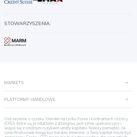
STOWARZYSZENIA:
MARKETS
PLATFORMY HANDLOWE
Ostrzeżenie o ryzyku: Handel na rynku Forex i kontraktach różnicy
(CFD), które są produktami z dźwignią, jest silnie spekulacyjny i
wiąże się z istotnym ryzykiem utraty kapitału. Należy pamiętać, że
rynki finansowe mogą być bardzo zmienne, a Twój kapitał może być
zagrożony. Forex i CFD mogą nie być odpowiednie dla wszystkich