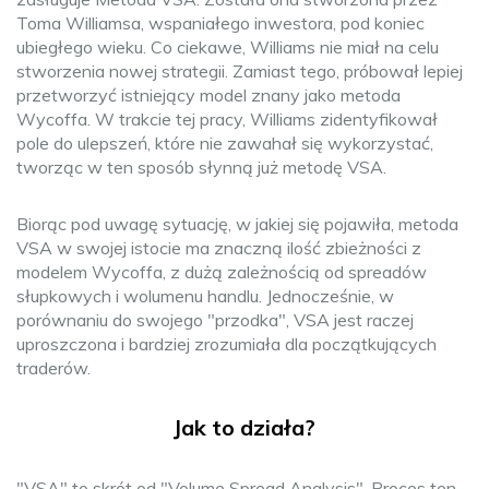
Toma Williamsa, wspaniałego inwestora, pod koniec
ubiegłego wieku. Co ciekawe, Williams nie miał na celu
stworzenia nowej strategii. Zamiast tego, próbował lepiej
przetworzyć istniejący model znany jako metoda
Wycoffa. W trakcie tej pracy, Williams zidentyfikował
pole do ulepszeń, które nie zawahał się wykorzystać,
tworząc w ten sposób słynną już metodę VSA.
Biorąc pod uwagę sytuację, w jakiej się pojawiła, metoda
VSA w swojej istocie ma znaczną ilość zbieżności z
modelem Wycoffa, z dużą zależnością od spreadów
słupkowych i wolumenu handlu. Jednocześnie, w
porównaniu do swojego "przodka", VSA jest raczej
uproszczona i bardziej zrozumiała dla początkujących
traderów.
Jak to działa?
"VSA" to skrót od "Volume Spread Analysis". Proces ten