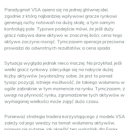
Paradygmat VSA opiera się na jednej głównej idei,
zgodnie z którą najbardziej wpływowi gracze rynkowi
generują ruchy notowań na dużą skalę, a tym samym
kontrolują pole. Typowe podejście mówi, że jeśli duży
gracz nabywa dane aktywo w znacznej ilości, cena tego
aktywa zaczyna rosnąć. Tymczasem operacja przeciwna
prowadzi do odwrotnych rezultatów, a cena spada.
Sytuacja wygląda jednak nieco inaczej. Na przykład, jeśli
wielki gracz rynkowy zdecyduje się na nabycie dużej
liczby aktywów (wyobraźmy sobie, że jest to ponad
tysiąc pozycji), istnieje możliwość, że takiego wolumenu w
ogóle zabraknie w tym momencie na rynku. Tymczasem, z
uwagi na płynność rynku, zgromadzenie tych aktywów w
wymaganej wielkości może zająć dużo czasu.
Ponieważ strategia tradera korzystającego z modelu VSA
zależy od jego wiedzy na temat wolumenu aktywów,
pojawia się pytanie, jak określić ten wskaźnik dla Forex.