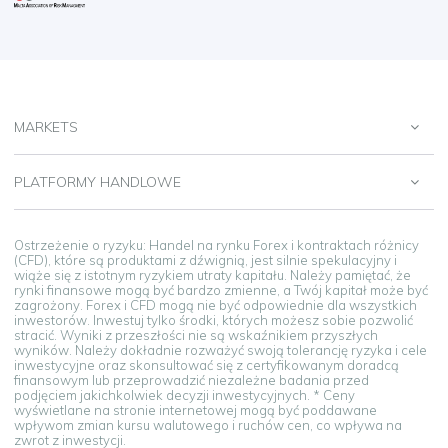
MARKETS
PLATFORMY HANDLOWE
Ostrzeżenie o ryzyku: Handel na rynku Forex i kontraktach różnicy
(CFD), które są produktami z dźwignią, jest silnie spekulacyjny i
wiąże się z istotnym ryzykiem utraty kapitału. Należy pamiętać, że
rynki finansowe mogą być bardzo zmienne, a Twój kapitał może być
zagrożony. Forex i CFD mogą nie być odpowiednie dla wszystkich
inwestorów. Inwestuj tylko środki, których możesz sobie pozwolić
stracić. Wyniki z przeszłości nie są wskaźnikiem przyszłych
wyników. Należy dokładnie rozważyć swoją tolerancję ryzyka i cele
inwestycyjne oraz skonsultować się z certyfikowanym doradcą
finansowym lub przeprowadzić niezależne badania przed
podjęciem jakichkolwiek decyzji inwestycyjnych. * Ceny
wyświetlane na stronie internetowej mogą być poddawane
wpływom zmian kursu walutowego i ruchów cen, co wpływa na
zwrot z inwestycji.