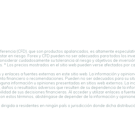
iferencia (CFD), que son productos apalancados, es altamente especulativ
estar en riesgo. Forex y CFD pueden no ser adecuados para todos los inver
nsiderar cuidadosamente su tolerancia al riesgo y objetivos de inversión 
. * Los precios mostrados en el sitio web pueden verse afectados por cam
y enlaces a fuentes externas en este sitio web. La información y opini
o financiero o recomendaciones. Pueden no ser adecuados para su situac
ninguna información u opiniones presentadas en sitios web externos. La in
 daños o resultados adversos que resulten de su dependencia de la inf
idad de sus decisiones financieras. Al acceder y utilizar enlaces a fue
con estos términos, absténgase de depender de la información y opinio
irigida a residentes en ningún país o jurisdicción donde dicha distribución