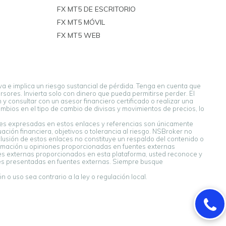
FX MT5 DE ESCRITORIO
FX MT5 MÓVIL
FX MT5 WEB
a e implica un riesgo sustancial de pérdida. Tenga en cuenta que
sores. Invierta solo con dinero que pueda permitirse perder. El
y consultar con un asesor financiero certificado o realizar una
bios en el tipo de cambio de divisas y movimientos de precios, lo
ones expresadas en estos enlaces y referencias son únicamente
ión financiera, objetivos o tolerancia al riesgo. NSBroker no
clusión de estos enlaces no constituye un respaldo del contenido o
ormación u opiniones proporcionadas en fuentes externas
ntes externas proporcionados en esta plataforma, usted reconoce y
nes presentadas en fuentes externas. Siempre busque
 o uso sea contrario a la ley o regulación local.