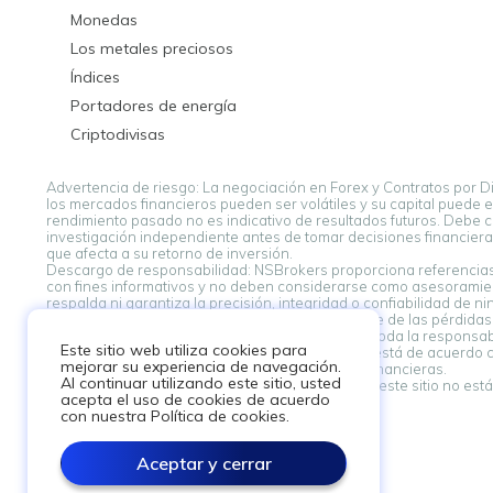
Monedas
Los metales preciosos
Índices
Portadores de energía
Criptodivisas
Advertencia de riesgo: La negociación en Forex y Contratos por D
los mercados financieros pueden ser volátiles y su capital puede 
rendimiento pasado no es indicativo de resultados futuros. Debe co
investigación independiente antes de tomar decisiones financieras
que afecta a su retorno de inversión.
Descargo de responsabilidad: NSBrokers proporciona referencias 
con fines informativos y no deben considerarse como asesoramient
respalda ni garantiza la precisión, integridad o confiabilidad de 
de sus proveedores. NSBroker no es responsable de las pérdidas,
vinculadas desde esta plataforma. Usted asume toda la responsabil
Este sitio web utiliza cookies para
acepta este descargo de responsabilidad. Si no está de acuerdo 
mejorar su experiencia de navegación.
asesoramiento profesional al tomar decisiones financieras.
Al continuar utilizando este sitio, usted
Descargo de responsabilidad: La información en este sitio no está d
acepta el uso de cookies de acuerdo
con nuestra Política de cookies.
Aceptar y cerrar