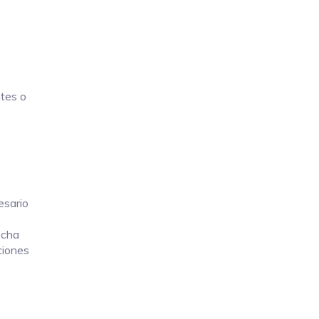
ntes o
esario
echa
ciones