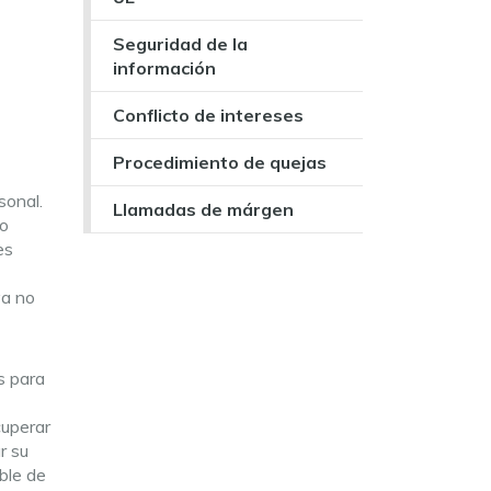
Seguridad de la
información
Conflicto de intereses
Procedimiento de quejas
sonal.
Llamadas de márgen
eo
es
ya no
s para
cuperar
r su
ble de