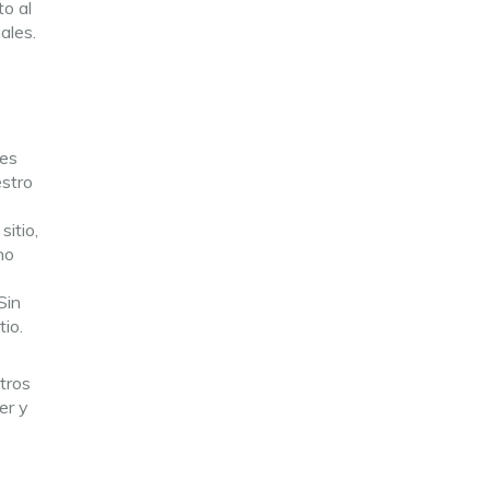
to al
ales.
res
estro
itio,
no
Sin
io.
tros
er y