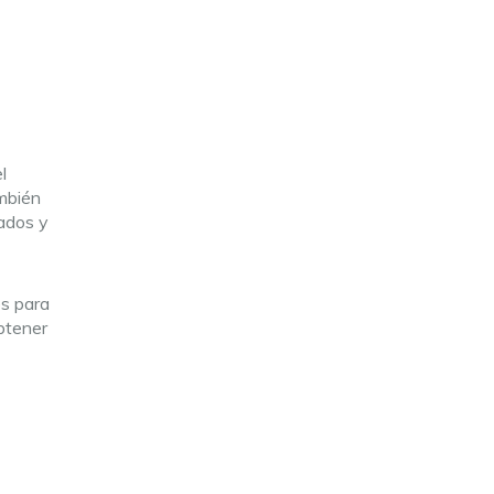
l
ambién
tados y
es para
obtener