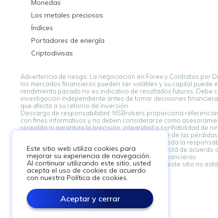
Monedas
Los metales preciosos
Índices
Portadores de energía
Criptodivisas
Advertencia de riesgo: La negociación en Forex y Contratos por D
los mercados financieros pueden ser volátiles y su capital puede 
rendimiento pasado no es indicativo de resultados futuros. Debe co
investigación independiente antes de tomar decisiones financieras
que afecta a su retorno de inversión.
Descargo de responsabilidad: NSBrokers proporciona referencias 
con fines informativos y no deben considerarse como asesoramient
respalda ni garantiza la precisión, integridad o confiabilidad de 
de sus proveedores. NSBroker no es responsable de las pérdidas,
vinculadas desde esta plataforma. Usted asume toda la responsabil
Este sitio web utiliza cookies para
acepta este descargo de responsabilidad. Si no está de acuerdo 
mejorar su experiencia de navegación.
asesoramiento profesional al tomar decisiones financieras.
Al continuar utilizando este sitio, usted
Descargo de responsabilidad: La información en este sitio no está d
acepta el uso de cookies de acuerdo
con nuestra Política de cookies.
Aceptar y cerrar