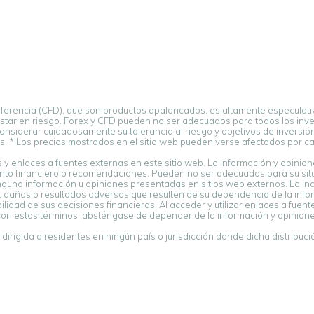
iferencia (CFD), que son productos apalancados, es altamente especulativ
estar en riesgo. Forex y CFD pueden no ser adecuados para todos los inver
nsiderar cuidadosamente su tolerancia al riesgo y objetivos de inversión 
. * Los precios mostrados en el sitio web pueden verse afectados por cam
y enlaces a fuentes externas en este sitio web. La información y opini
o financiero o recomendaciones. Pueden no ser adecuados para su situac
ninguna información u opiniones presentadas en sitios web externos. La in
 daños o resultados adversos que resulten de su dependencia de la inf
idad de sus decisiones financieras. Al acceder y utilizar enlaces a fue
con estos términos, absténgase de depender de la información y opinio
irigida a residentes en ningún país o jurisdicción donde dicha distribución