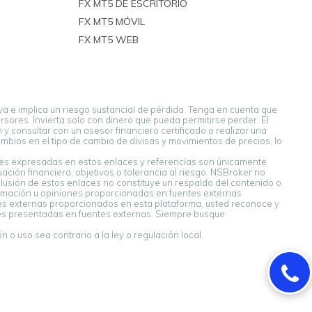
FX MT5 DE ESCRITORIO
FX MT5 MÓVIL
FX MT5 WEB
a e implica un riesgo sustancial de pérdida. Tenga en cuenta que
sores. Invierta solo con dinero que pueda permitirse perder. El
y consultar con un asesor financiero certificado o realizar una
bios en el tipo de cambio de divisas y movimientos de precios, lo
ones expresadas en estos enlaces y referencias son únicamente
ión financiera, objetivos o tolerancia al riesgo. NSBroker no
clusión de estos enlaces no constituye un respaldo del contenido o
ormación u opiniones proporcionadas en fuentes externas
ntes externas proporcionados en esta plataforma, usted reconoce y
nes presentadas en fuentes externas. Siempre busque
 o uso sea contrario a la ley o regulación local.