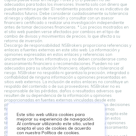
adecuados para todos los inversores. Invierta solo con dinero que
pueda permitirse perder. El rendimiento pasado no es indicativo de
resultados futuros. Debe considerar cuidadosamente su tolerancia
al riesgo y objetivos de inversión y consultar con un asesor
financiero certificado o realizar una investigación independiente
antes de tomar decisiones financieras. * Los precios mostrados en
el sitio web pueden verse afectados por cambios en el tipo de
cambio de divisas y movimientos de precios, lo que afecta a su
retorno de inversión.
Descargo de responsabilidad: NSBrokers proporciona referencias y
enlaces a fuentes externas en este sitio web. La información y
opiniones expresadas en estos enlaces y referencias son
únicamente con fines informativos y no deben considerarse como
asesoramiento financiero o recomendaciones. Pueden no ser
adecuados para su situación financiera, objetivos o tolerancia al
riesgo. NSBroker no respalda ni garantiza la precisión, integridad o
confiabilidad de ninguna información u opiniones presentadas en
sitios web externos. La inclusión de estos enlaces no constituye un
respaldo del contenido o de sus proveedores. NSBroker no es
responsable de las pérdidas, daños o resultados adversos que
resulten de su dependencia de la información u opiniones
proporcionadas en fuentes externas vinculadas desde esta
plataforma. Usted asume toda la responsabilidad de sus decisiones
financieras. Al acceder y utilizar enlaces a fuentes externas
proporcionados en esta plataforma, usted reconoce y acepta este
Este sitio web utiliza cookies para
descargo de responsabilidad. Si no está de acuerdo con estos
mejorar su experiencia de navegación.
términos, absténgase de depender de la información y opiniones
Al continuar utilizando este sitio, usted
presentadas en fuentes externas. Siempre busque asesoramiento
acepta el uso de cookies de acuerdo
profesional al tomar decisiones financieras.
con nuestra Política de cookies.