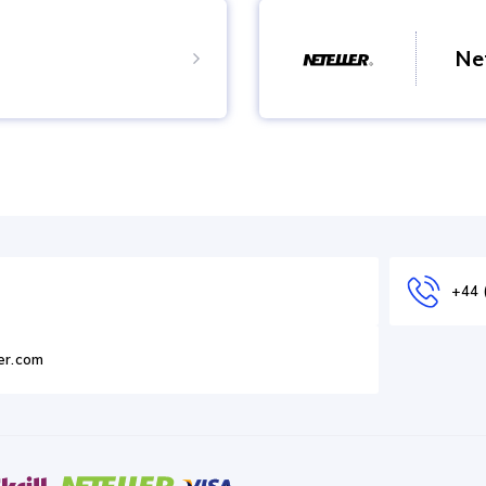
pôt immédiat.
auprès de votre banque qu
de frais supplémentaires. D
Net
ouvrables.
Dépôt
ccount via Skrill e-
You are able to fund your
payment system. Instant 
Dépôt
+44 
er.com