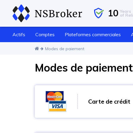
10
Years
of Reli
Actifs
Comptes
Plateformes commerciales
Modes de paiement
Modes de paiement 
Carte de crédit
C'est un moyen supplémentaire de finance
commercial de courtier NSBroker. Les cart