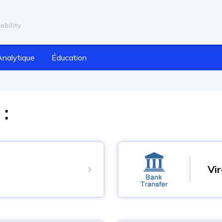
ability
Analytique
Éducation
:
Vi
r votre compte
C'est l'un des moyens les 
es VISA, MasterCard,
compte fourni par le courti