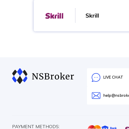
Maestro, Visa Electron sont acceptées. Dé
Skrill
Dépôt
You are able to fund your NSBroker broker a
payment system. Instant deposit.
Dépôt
LIVE CHAT
help@nsbrok
PAYMENT METHODS: