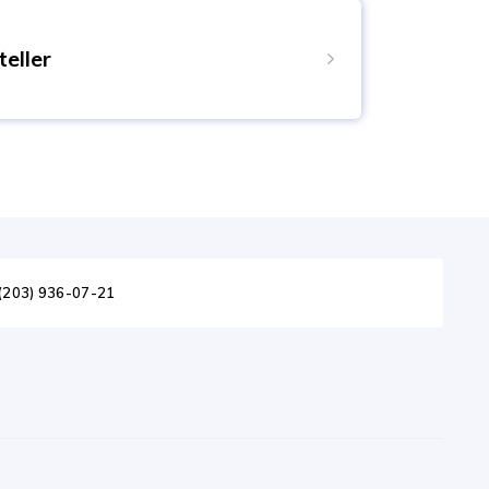
e le transfert électronique n'entraîne pas
élai de dépôt - jusqu'à trois jours
eller
 NSBroker broker account via Neteller e-
deposit.
(203) 936-07-21