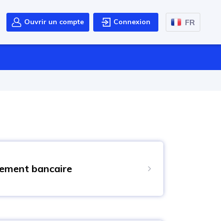
FR
Ouvrir un compte
Connexion
rement bancaire
plus sûrs de transférer des fonds sur votre
er NSBroker. Avant de l'utiliser, vérifiez