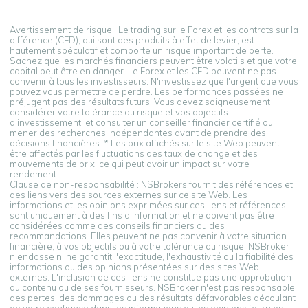
Avertissement de risque : Le trading sur le Forex et les contrats sur la
différence (CFD), qui sont des produits à effet de levier, est
hautement spéculatif et comporte un risque important de perte.
Sachez que les marchés financiers peuvent être volatils et que votre
capital peut être en danger. Le Forex et les CFD peuvent ne pas
convenir à tous les investisseurs. N'investissez que l'argent que vous
pouvez vous permettre de perdre. Les performances passées ne
préjugent pas des résultats futurs. Vous devez soigneusement
considérer votre tolérance au risque et vos objectifs
d'investissement, et consulter un conseiller financier certifié ou
mener des recherches indépendantes avant de prendre des
décisions financières. * Les prix affichés sur le site Web peuvent
être affectés par les fluctuations des taux de change et des
mouvements de prix, ce qui peut avoir un impact sur votre
rendement.
Clause de non-responsabilité : NSBrokers fournit des références et
des liens vers des sources externes sur ce site Web. Les
informations et les opinions exprimées sur ces liens et références
sont uniquement à des fins d'information et ne doivent pas être
considérées comme des conseils financiers ou des
recommandations. Elles peuvent ne pas convenir à votre situation
financière, à vos objectifs ou à votre tolérance au risque. NSBroker
n'endosse ni ne garantit l'exactitude, l'exhaustivité ou la fiabilité des
informations ou des opinions présentées sur des sites Web
externes. L'inclusion de ces liens ne constitue pas une approbation
du contenu ou de ses fournisseurs. NSBroker n'est pas responsable
des pertes, des dommages ou des résultats défavorables découlant
de votre confiance dans les informations ou les opinions fournies