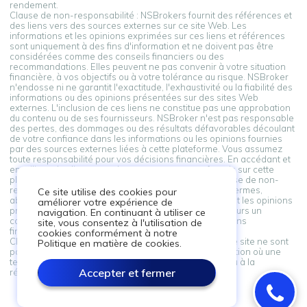
rendement.
Clause de non-responsabilité : NSBrokers fournit des références et
des liens vers des sources externes sur ce site Web. Les
informations et les opinions exprimées sur ces liens et références
sont uniquement à des fins d'information et ne doivent pas être
considérées comme des conseils financiers ou des
recommandations. Elles peuvent ne pas convenir à votre situation
financière, à vos objectifs ou à votre tolérance au risque. NSBroker
n'endosse ni ne garantit l'exactitude, l'exhaustivité ou la fiabilité des
informations ou des opinions présentées sur des sites Web
externes. L'inclusion de ces liens ne constitue pas une approbation
du contenu ou de ses fournisseurs. NSBroker n'est pas responsable
des pertes, des dommages ou des résultats défavorables découlant
de votre confiance dans les informations ou les opinions fournies
par des sources externes liées à cette plateforme. Vous assumez
toute responsabilité pour vos décisions financières. En accédant et
en utilisant les liens vers des sources externes fournis sur cette
plateforme, vous reconnaissez et acceptez cette clause de non-
responsabilité. Si vous n'êtes pas d'accord avec ces termes,
Ce site utilise des cookies pour
abstenez-vous de vous appuyer sur les informations et les opinions
améliorer votre expérience de
présentées par des sources externes. Consultez toujours un
navigation. En continuant à utiliser ce
conseiller professionnel avant de prendre des décisions
site, vous consentez à l'utilisation de
financières.
cookies conformément à notre
Clause de non-responsabilité : Les informations sur ce site ne sont
Politique en matière de cookies.
pas destinées aux résidents d'un pays ou d'une juridiction où une
telle distribution ou utilisation serait contraire à la loi ou à la
Accepter et fermer
réglementation locales.