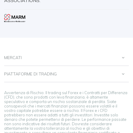
ASSOCIATIONS:
MERCATI
PIATTAFORME DI TRADING
Avvertenza di Rischio: Il trading sul Forex e i Contratti per Differenza
(CFD), che sono prodotti con leva finanziaria, è altamente
speculativo e comporta un rischio sostanziale di perdita. Siate
consapevoli che i mercati finanziari possono essere volatili e il
vostro capitale potrebbe essere a rischio. Il Forex e i CFD
potrebbero non essere adatti a tutti gli investitori. Investite solo
denaro che potete permettervi di perdere. Le performance passate
non sono indicative dei risultati futuri. Dovreste considerare
attentamente la vostra tolleranza al rischio e gli obiettivi di
investimento e consultare un consulente finanziario certificato o