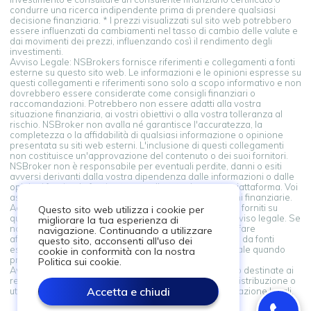
condurre una ricerca indipendente prima di prendere qualsiasi
decisione finanziaria. * I prezzi visualizzati sul sito web potrebbero
essere influenzati da cambiamenti nel tasso di cambio delle valute e
dai movimenti dei prezzi, influenzando così il rendimento degli
investimenti.
Avviso Legale: NSBrokers fornisce riferimenti e collegamenti a fonti
esterne su questo sito web. Le informazioni e le opinioni espresse su
questi collegamenti e riferimenti sono solo a scopo informativo e non
dovrebbero essere considerate come consigli finanziari o
raccomandazioni. Potrebbero non essere adatti alla vostra
situazione finanziaria, ai vostri obiettivi o alla vostra tolleranza al
rischio. NSBroker non avalla né garantisce l'accuratezza, la
completezza o la affidabilità di qualsiasi informazione o opinione
presentata su siti web esterni. L'inclusione di questi collegamenti
non costituisce un'approvazione del contenuto o dei suoi fornitori.
NSBroker non è responsabile per eventuali perdite, danni o esiti
avversi derivanti dalla vostra dipendenza dalle informazioni o dalle
opinioni fornite da fonti esterne collegate da questa piattaforma. Voi
assumete la piena responsabilità delle vostre decisioni finanziarie.
Accedendo e utilizzando i collegamenti a fonti esterne forniti su
Questo sito web utilizza i cookie per
questa piattaforma, riconoscete e accettate questo avviso legale. Se
migliorare la tua esperienza di
non siete d'accordo con questi termini, astenetevi dal fare
navigazione. Continuando a utilizzare
affidamento sulle informazioni e le opinioni presentate da fonti
questo sito, acconsenti all'uso dei
esterne. Consultate sempre un consulente professionale quando
cookie in conformità con la nostra
prendete decisioni finanziarie.
Politica sui cookie.
Avviso Legale: Le informazioni su questo sito non sono destinate ai
residenti di qualsiasi paese o giurisdizione in cui tale distribuzione o
Accetta e chiudi
utilizzo sarebbe contrario alla legge o alla regolamentazione locali.