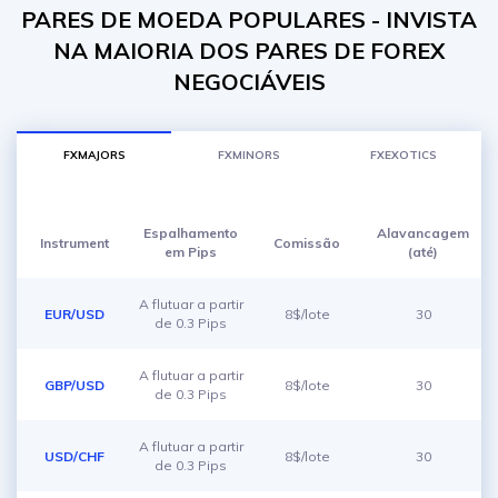
PARES DE MOEDA POPULARES - INVISTA
NA MAIORIA DOS PARES DE FOREX
NEGOCIÁVEIS
FXMAJORS
FXMINORS
FXEXOTICS
Espalhamento
Alavancagem
Instrument
Comissão
em Pips
(até)
A flutuar a partir
EUR/USD
8$/lote
30
de 0.3 Pips
A flutuar a partir
GBP/USD
8$/lote
30
de 0.3 Pips
A flutuar a partir
USD/CHF
8$/lote
30
de 0.3 Pips