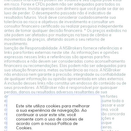
em risco. Forex e CFDs podem não ser adequados para todos os
investidores. Invista apenas com dinheiro que você pode se dar ao
luxo de perder. O desempenho passado não é indicativo de
resultados futuros. Você deve considerar cuidadosamente sua
tolerância ao risco e objetivos de investimento e consultar um
consultor financeiro certificado ou realizar pesquisa independente
antes de tomar qualquer decisão financeira. * Os preços exibidos no
site podem ser afetados por mudanças na taxa de câmbio e
movimentos de preços, afetando assim o seu retorno de
investimento.
Isenção de Responsabilidade: A NSBrokers fornece referências e
links para fontes externas neste site. As informações e opiniões
expressas nesses links e referências são apenas para fins
informativos e não devem ser consideradas como aconselhamento
financeiro ou recomendações. Elas podem não ser adequadas para
sua situação financeira, metas ou tolerância ao risco. A NSBroker
não endossa nem garante a precisão, integridade ou confiabilidade
de qualquer informação ou opinião apresentada em sites externos.
A inclusão desses links não constitui um endosso do conteúdo ou de
seus provedores. A NSBroker não é responsável por quaisquer
perdas, danos ou resultados adversos resultantes de sua
dependência de informações ou opiniões fornecidas em fontes
externas vinculadas a partir desta plataforma. Você assume toda a
responsabilidade por suas decisões financeiras. Ao acessar e usar
Este site utiliza cookies para melhorar
os links para fontes externas fornecidos nesta plataforma, você
a sua experiência de navegação. Ao
reconhece e concorda com este aviso legal. Se você não concorda
continuar a usar este site, você
com estes termos, abstenha-se de confiar nas informações e
consente com o uso de cookies de
opiniões apresentadas em fontes externas. Sempre busque
acordo com a nossa Política de
aconselhamento profissional ao tomar decisões financeiras.
Cookies.