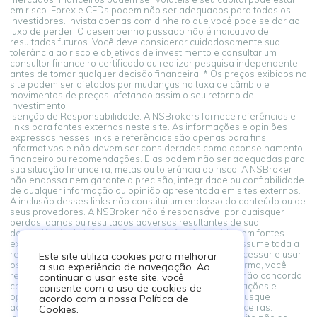
em risco. Forex e CFDs podem não ser adequados para todos os
investidores. Invista apenas com dinheiro que você pode se dar ao
luxo de perder. O desempenho passado não é indicativo de
resultados futuros. Você deve considerar cuidadosamente sua
tolerância ao risco e objetivos de investimento e consultar um
consultor financeiro certificado ou realizar pesquisa independente
antes de tomar qualquer decisão financeira. * Os preços exibidos no
site podem ser afetados por mudanças na taxa de câmbio e
movimentos de preços, afetando assim o seu retorno de
investimento.
Isenção de Responsabilidade: A NSBrokers fornece referências e
links para fontes externas neste site. As informações e opiniões
expressas nesses links e referências são apenas para fins
informativos e não devem ser consideradas como aconselhamento
financeiro ou recomendações. Elas podem não ser adequadas para
sua situação financeira, metas ou tolerância ao risco. A NSBroker
não endossa nem garante a precisão, integridade ou confiabilidade
de qualquer informação ou opinião apresentada em sites externos.
A inclusão desses links não constitui um endosso do conteúdo ou de
seus provedores. A NSBroker não é responsável por quaisquer
perdas, danos ou resultados adversos resultantes de sua
dependência de informações ou opiniões fornecidas em fontes
externas vinculadas a partir desta plataforma. Você assume toda a
responsabilidade por suas decisões financeiras. Ao acessar e usar
Este site utiliza cookies para melhorar
os links para fontes externas fornecidos nesta plataforma, você
a sua experiência de navegação. Ao
reconhece e concorda com este aviso legal. Se você não concorda
continuar a usar este site, você
com estes termos, abstenha-se de confiar nas informações e
consente com o uso de cookies de
opiniões apresentadas em fontes externas. Sempre busque
acordo com a nossa Política de
aconselhamento profissional ao tomar decisões financeiras.
Cookies.