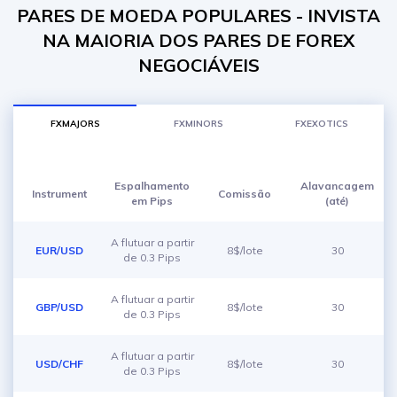
PARES DE MOEDA POPULARES - INVISTA
NA MAIORIA DOS PARES DE FOREX
NEGOCIÁVEIS
FXMAJORS
FXMINORS
FXEXOTICS
Espalhamento
Alavancagem
Instrument
Comissão
em Pips
(até)
A flutuar a partir
EUR/USD
8$/lote
30
de 0.3 Pips
A flutuar a partir
GBP/USD
8$/lote
30
de 0.3 Pips
A flutuar a partir
USD/CHF
8$/lote
30
de 0.3 Pips