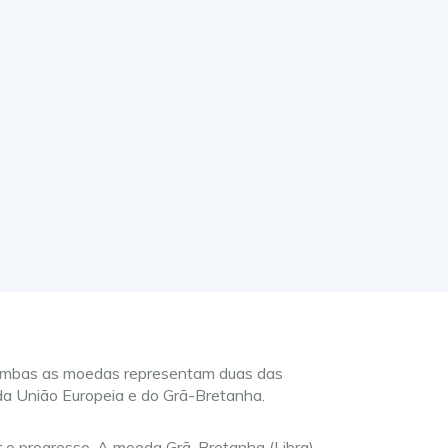
a. Ambas as moedas representam duas das
da União Europeia e do Grã-Bretanha.
ar o progresso. A moeda Grã-Bretanha (Libra)