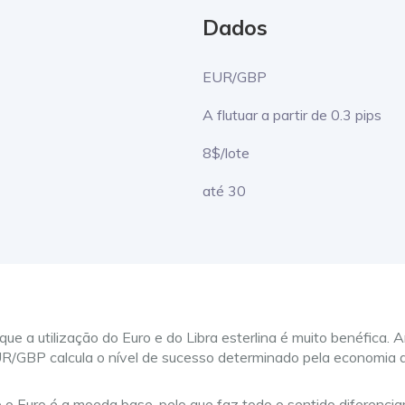
Dados
EUR/GBP
A flutuar a partir de 0.3 pips
8$/lote
até 30
ue a utilização do Euro e do Libra esterlina é muito benéfic
R/GBP calcula o nível de sucesso determinado pela economia 
e o Euro é a moeda base, pelo que faz todo o sentido diferenci