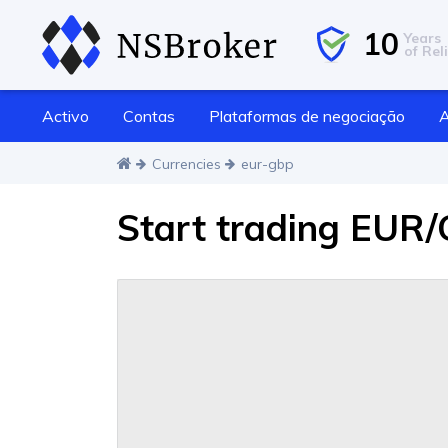
10
Years
of Reli
Activo
Contas
Plataformas de negociação
A
Currencies
eur-gbp
Start trading EUR