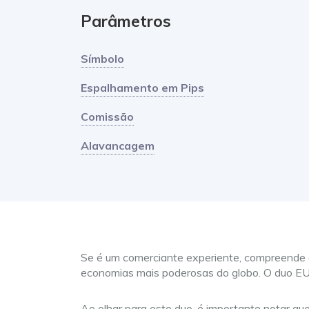
Parâmetros
Símbolo
Espalhamento em Pips
Comissão
Alavancagem
Se é um comerciante experiente, compreende q
economias mais poderosas do globo. O duo EU
Ao olhar para este duo, é importante notar qu