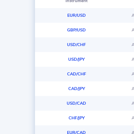
Instrument
EUR/USD
A
GBP/USD
A
USD/CHF
A
USD/JPY
A
CAD/CHF
A
CAD/JPY
A
USD/CAD
A
CHF/JPY
A
EUR/CAD
A