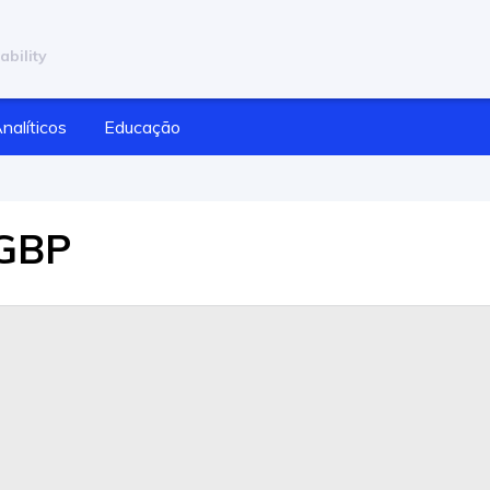
ability
nalíticos
Educação
/GBP