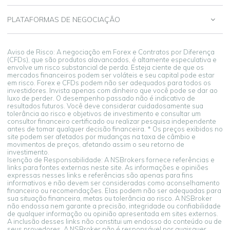
PLATAFORMAS DE NEGOCIAÇÃO
Aviso de Risco: A negociação em Forex e Contratos por Diferença
(CFDs), que são produtos alavancados, é altamente especulativa e
envolve um risco substancial de perda. Esteja ciente de que os
mercados financeiros podem ser voláteis e seu capital pode estar
em risco. Forex e CFDs podem não ser adequados para todos os
investidores. Invista apenas com dinheiro que você pode se dar ao
luxo de perder. O desempenho passado não é indicativo de
resultados futuros. Você deve considerar cuidadosamente sua
tolerância ao risco e objetivos de investimento e consultar um
consultor financeiro certificado ou realizar pesquisa independente
antes de tomar qualquer decisão financeira. * Os preços exibidos no
site podem ser afetados por mudanças na taxa de câmbio e
movimentos de preços, afetando assim o seu retorno de
investimento.
Isenção de Responsabilidade: A NSBrokers fornece referências e
links para fontes externas neste site. As informações e opiniões
expressas nesses links e referências são apenas para fins
informativos e não devem ser consideradas como aconselhamento
financeiro ou recomendações. Elas podem não ser adequadas para
sua situação financeira, metas ou tolerância ao risco. A NSBroker
não endossa nem garante a precisão, integridade ou confiabilidade
de qualquer informação ou opinião apresentada em sites externos.
A inclusão desses links não constitui um endosso do conteúdo ou de
seus provedores. A NSBroker não é responsável por quaisquer