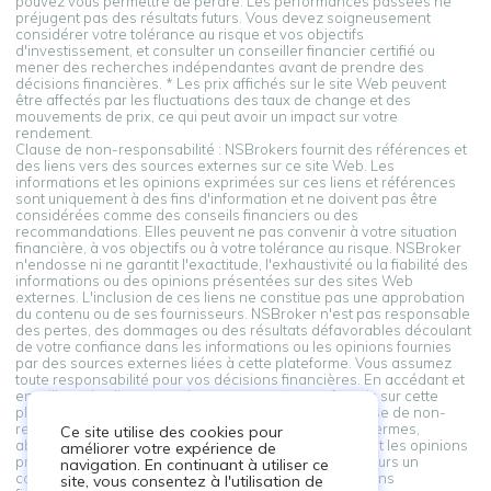
pouvez vous permettre de perdre. Les performances passées ne
préjugent pas des résultats futurs. Vous devez soigneusement
considérer votre tolérance au risque et vos objectifs
d'investissement, et consulter un conseiller financier certifié ou
mener des recherches indépendantes avant de prendre des
décisions financières. * Les prix affichés sur le site Web peuvent
être affectés par les fluctuations des taux de change et des
mouvements de prix, ce qui peut avoir un impact sur votre
rendement.
Clause de non-responsabilité : NSBrokers fournit des références et
des liens vers des sources externes sur ce site Web. Les
informations et les opinions exprimées sur ces liens et références
sont uniquement à des fins d'information et ne doivent pas être
considérées comme des conseils financiers ou des
recommandations. Elles peuvent ne pas convenir à votre situation
financière, à vos objectifs ou à votre tolérance au risque. NSBroker
n'endosse ni ne garantit l'exactitude, l'exhaustivité ou la fiabilité des
informations ou des opinions présentées sur des sites Web
externes. L'inclusion de ces liens ne constitue pas une approbation
du contenu ou de ses fournisseurs. NSBroker n'est pas responsable
des pertes, des dommages ou des résultats défavorables découlant
de votre confiance dans les informations ou les opinions fournies
par des sources externes liées à cette plateforme. Vous assumez
toute responsabilité pour vos décisions financières. En accédant et
en utilisant les liens vers des sources externes fournis sur cette
plateforme, vous reconnaissez et acceptez cette clause de non-
responsabilité. Si vous n'êtes pas d'accord avec ces termes,
Ce site utilise des cookies pour
abstenez-vous de vous appuyer sur les informations et les opinions
améliorer votre expérience de
présentées par des sources externes. Consultez toujours un
navigation. En continuant à utiliser ce
conseiller professionnel avant de prendre des décisions
site, vous consentez à l'utilisation de