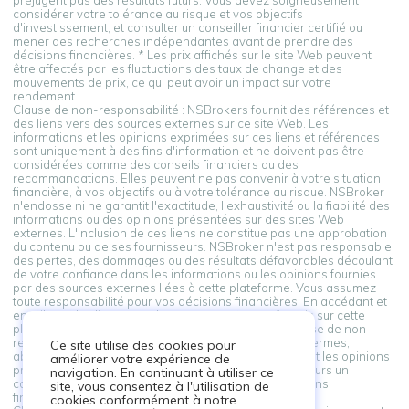
préjugent pas des résultats futurs. Vous devez soigneusement
considérer votre tolérance au risque et vos objectifs
d'investissement, et consulter un conseiller financier certifié ou
mener des recherches indépendantes avant de prendre des
décisions financières. * Les prix affichés sur le site Web peuvent
être affectés par les fluctuations des taux de change et des
mouvements de prix, ce qui peut avoir un impact sur votre
rendement.
Clause de non-responsabilité : NSBrokers fournit des références et
des liens vers des sources externes sur ce site Web. Les
informations et les opinions exprimées sur ces liens et références
sont uniquement à des fins d'information et ne doivent pas être
considérées comme des conseils financiers ou des
recommandations. Elles peuvent ne pas convenir à votre situation
financière, à vos objectifs ou à votre tolérance au risque. NSBroker
n'endosse ni ne garantit l'exactitude, l'exhaustivité ou la fiabilité des
informations ou des opinions présentées sur des sites Web
externes. L'inclusion de ces liens ne constitue pas une approbation
du contenu ou de ses fournisseurs. NSBroker n'est pas responsable
des pertes, des dommages ou des résultats défavorables découlant
de votre confiance dans les informations ou les opinions fournies
par des sources externes liées à cette plateforme. Vous assumez
toute responsabilité pour vos décisions financières. En accédant et
en utilisant les liens vers des sources externes fournis sur cette
plateforme, vous reconnaissez et acceptez cette clause de non-
responsabilité. Si vous n'êtes pas d'accord avec ces termes,
Ce site utilise des cookies pour
abstenez-vous de vous appuyer sur les informations et les opinions
améliorer votre expérience de
présentées par des sources externes. Consultez toujours un
navigation. En continuant à utiliser ce
conseiller professionnel avant de prendre des décisions
site, vous consentez à l'utilisation de
financières.
cookies conformément à notre