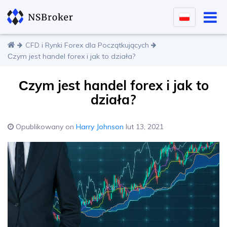
CFD i Rynki Forex dla Początkujących
Сzym jest handel forex i jak to działa?
Сzym jest handel forex i jak to
działa?
Opublikowany on
Harry Johnson
lut 13, 2021