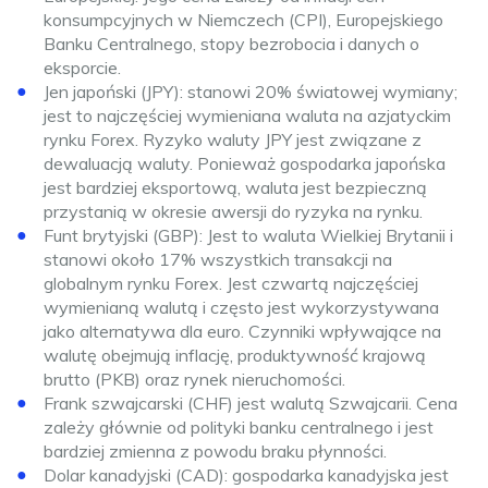
konsumpcyjnych w Niemczech (CPI), Europejskiego
Banku Centralnego, stopy bezrobocia i danych o
eksporcie.
Jen japoński (JPY): stanowi 20% światowej wymiany;
jest to najczęściej wymieniana waluta na azjatyckim
rynku Forex. Ryzyko waluty JPY jest związane z
dewaluacją waluty. Ponieważ gospodarka japońska
jest bardziej eksportową, waluta jest bezpieczną
przystanią w okresie awersji do ryzyka na rynku.
Funt brytyjski (GBP): Jest to waluta Wielkiej Brytanii i
stanowi około 17% wszystkich transakcji na
globalnym rynku Forex. Jest czwartą najczęściej
wymienianą walutą i często jest wykorzystywana
jako alternatywa dla euro. Czynniki wpływające na
walutę obejmują inflację, produktywność krajową
brutto (PKB) oraz rynek nieruchomości.
Frank szwajcarski (CHF) jest walutą Szwajcarii. Cena
zależy głównie od polityki banku centralnego i jest
bardziej zmienna z powodu braku płynności.
Dolar kanadyjski (CAD): gospodarka kanadyjska jest