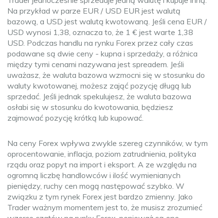
Trader jednocześnie sprzedaje jedną walutę i kupuje inną.
Na przykład w parze EUR / USD EUR jest walutą
bazową, a USD jest walutą kwotowaną. Jeśli cena EUR /
USD wynosi 1,38, oznacza to, że 1 € jest warte 1,38
USD. Podczas handlu na rynku Forex przez cały czas
podawane są dwie ceny - kupna i sprzedaży, a różnica
między tymi cenami nazywana jest spreadem. Jeśli
uważasz, że waluta bazowa wzmocni się w stosunku do
waluty kwotowanej, możesz zająć pozycję długą lub
sprzedać. Jeśli jednak spekulujesz, że waluta bazowa
osłabi się w stosunku do kwotowania, będziesz
zajmować pozycję krótką lub kupować.
Na ceny Forex wpływa zwykle szereg czynników, w tym
oprocentowanie, inflacja, poziom zatrudnienia, polityka
rządu oraz popyt na import i eksport. A ze względu na
ogromną liczbę handlowców i ilość wymienianych
pieniędzy, ruchy cen mogą następować szybko. W
związku z tym ​​rynek Forex jest bardzo zmienny. Jako
Trader ważnym momentem jest to, że musisz zrozumieć