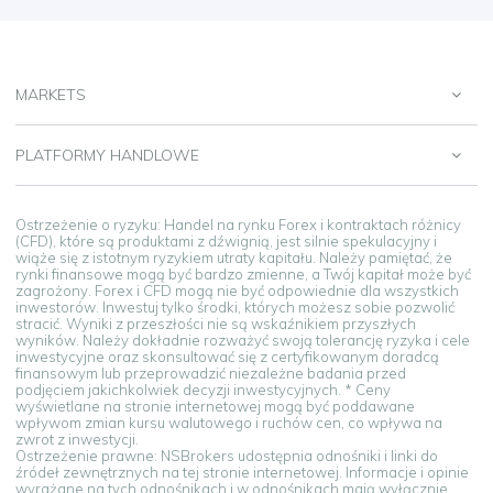
MARKETS
PLATFORMY HANDLOWE
Ostrzeżenie o ryzyku: Handel na rynku Forex i kontraktach różnicy
(CFD), które są produktami z dźwignią, jest silnie spekulacyjny i
wiąże się z istotnym ryzykiem utraty kapitału. Należy pamiętać, że
rynki finansowe mogą być bardzo zmienne, a Twój kapitał może być
zagrożony. Forex i CFD mogą nie być odpowiednie dla wszystkich
inwestorów. Inwestuj tylko środki, których możesz sobie pozwolić
stracić. Wyniki z przeszłości nie są wskaźnikiem przyszłych
wyników. Należy dokładnie rozważyć swoją tolerancję ryzyka i cele
inwestycyjne oraz skonsultować się z certyfikowanym doradcą
finansowym lub przeprowadzić niezależne badania przed
podjęciem jakichkolwiek decyzji inwestycyjnych. * Ceny
wyświetlane na stronie internetowej mogą być poddawane
wpływom zmian kursu walutowego i ruchów cen, co wpływa na
zwrot z inwestycji.
Ostrzeżenie prawne: NSBrokers udostępnia odnośniki i linki do
źródeł zewnętrznych na tej stronie internetowej. Informacje i opinie
wyrażane na tych odnośnikach i w odnośnikach mają wyłącznie