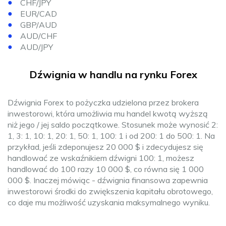
CHF/JPY
EUR/CAD
GBP/AUD
AUD/CHF
AUD/JPY
Dźwignia w handlu na rynku Forex
Dźwignia Forex to pożyczka udzielona przez brokera
inwestorowi, która umożliwia mu handel kwotą wyższą
niż jego / jej saldo początkowe. Stosunek może wynosić 2:
1, 3: 1, 10: 1, 20: 1, 50: 1, 100: 1 i od 200: 1 do 500: 1. Na
przykład, jeśli zdeponujesz 20 000 $ i zdecydujesz się
handlować ze wskaźnikiem dźwigni 100: 1, możesz
handlować do 100 razy 10 000 $, co równa się 1 000
000 $. Inaczej mówiąc - dźwignia finansowa zapewnia
inwestorowi środki do zwiększenia kapitału obrotowego,
co daje mu możliwość uzyskania maksymalnego wyniku.