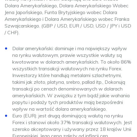
Dolara Amerykańskiego, Dolara Amerykańskiego Wobec
Jena Japońskiego, Funta Brytyjskiego wobec Dolara
Amerykańskiego i Dolara Amerykańskiego wobec Franka
Szwajcarskiego. (GBP / USD, EUR / USD, USD / JPY i USD
/ CHF).
Dolar amerykański: dominuje i ma największy wpływ
na rynku walutowym, prawie wszystkie waluty są
kwotowane w dolarach amerykańskich. To około 86%
wszystkich transakcji walutowych na rynku Forex.
Inwestorzy które handlują metalami szlachetnymi,
takimi jak złoto, platyna, srebro, pallad itp., Dokonują
transakcji po cenach denominowanych w dolarach
amerykańskich. W związku z tym bądź jakie wahania
popytu i podaży tych produktów mają bezpośredni
wpływ na wartość dolara amerykańskiego.
Euro (EUR): jest drugą dominującą walutą na rynku
Forex i stanowi około 37% transakcji walutowych. Jest
szeroko akceptowany i używany przez 18 krajów Unii
Europejskiej. Jego cena zależy od inflacji cen