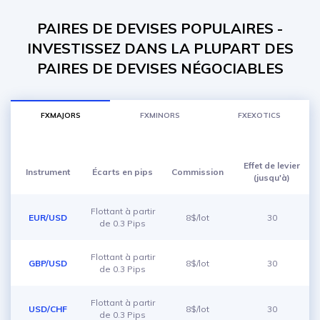
PAIRES DE DEVISES POPULAIRES -
INVESTISSEZ DANS LA PLUPART DES
PAIRES DE DEVISES NÉGOCIABLES
FXMAJORS
FXMINORS
FXEXOTICS
Effet de levier
Instrument
Écarts en pips
Commission
(jusqu'à)
Flottant à partir
EUR/USD
8$/lot
30
de 0.3 Pips
Flottant à partir
GBP/USD
8$/lot
30
de 0.3 Pips
Flottant à partir
USD/CHF
8$/lot
30
de 0.3 Pips