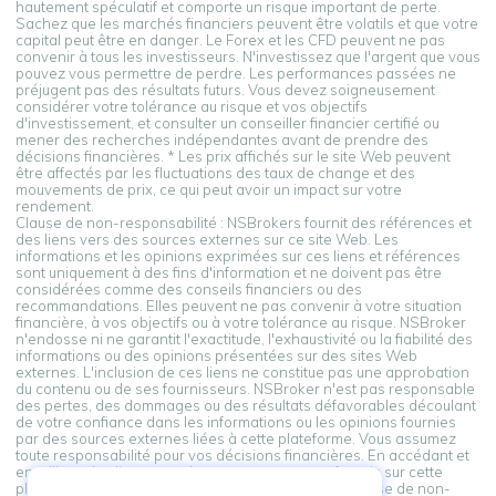
hautement spéculatif et comporte un risque important de perte.
Sachez que les marchés financiers peuvent être volatils et que votre
capital peut être en danger. Le Forex et les CFD peuvent ne pas
convenir à tous les investisseurs. N'investissez que l'argent que vous
pouvez vous permettre de perdre. Les performances passées ne
préjugent pas des résultats futurs. Vous devez soigneusement
considérer votre tolérance au risque et vos objectifs
d'investissement, et consulter un conseiller financier certifié ou
mener des recherches indépendantes avant de prendre des
décisions financières. * Les prix affichés sur le site Web peuvent
être affectés par les fluctuations des taux de change et des
mouvements de prix, ce qui peut avoir un impact sur votre
rendement.
Clause de non-responsabilité : NSBrokers fournit des références et
des liens vers des sources externes sur ce site Web. Les
informations et les opinions exprimées sur ces liens et références
sont uniquement à des fins d'information et ne doivent pas être
considérées comme des conseils financiers ou des
recommandations. Elles peuvent ne pas convenir à votre situation
financière, à vos objectifs ou à votre tolérance au risque. NSBroker
n'endosse ni ne garantit l'exactitude, l'exhaustivité ou la fiabilité des
informations ou des opinions présentées sur des sites Web
externes. L'inclusion de ces liens ne constitue pas une approbation
du contenu ou de ses fournisseurs. NSBroker n'est pas responsable
des pertes, des dommages ou des résultats défavorables découlant
de votre confiance dans les informations ou les opinions fournies
par des sources externes liées à cette plateforme. Vous assumez
toute responsabilité pour vos décisions financières. En accédant et
en utilisant les liens vers des sources externes fournis sur cette
plateforme, vous reconnaissez et acceptez cette clause de non-