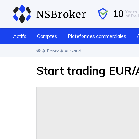
10
Years
of Reli
Actifs
Comptes
Plateformes commerciales
Forex
eur-aud
Start trading EUR