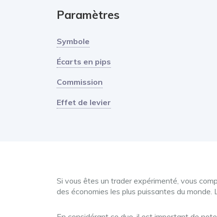
Paramètres
Symbole
Écarts en pips
Commission
Effet de levier
Si vous êtes un trader expérimenté, vous compr
des économies les plus puissantes du monde. L
En considérant ce duo, il est important de note