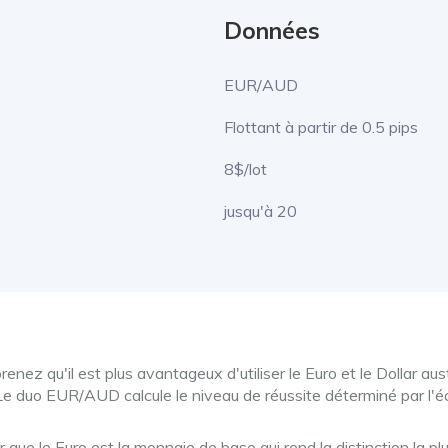
Données
EUR/AUD
Flottant à partir de 0.5 pips
8$/lot
jusqu'à 20
enez qu'il est plus avantageux d'utiliser le Euro et le Dollar a
e duo EUR/AUD calcule le niveau de réussite déterminé par l'é
r que le Euro est la monnaie de base qui rend la distinction la p