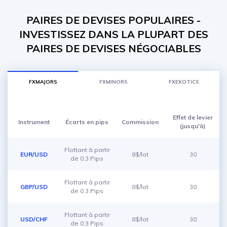
PAIRES DE DEVISES POPULAIRES -
INVESTISSEZ DANS LA PLUPART DES
PAIRES DE DEVISES NÉGOCIABLES
FXMAJORS
FXMINORS
FXEXOTICS
Effet de levier
Instrument
Écarts en pips
Commission
(jusqu'à)
Flottant à partir
EUR/USD
8$/lot
30
de 0.3 Pips
Flottant à partir
GBP/USD
8$/lot
30
de 0.3 Pips
Flottant à partir
USD/CHF
8$/lot
30
de 0.3 Pips