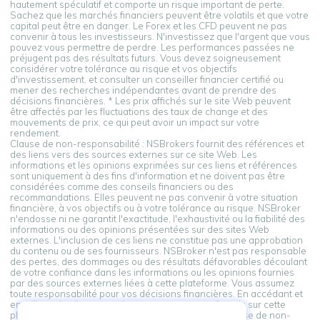
hautement spéculatif et comporte un risque important de perte.
Sachez que les marchés financiers peuvent être volatils et que votre
capital peut être en danger. Le Forex et les CFD peuvent ne pas
convenir à tous les investisseurs. N'investissez que l'argent que vous
pouvez vous permettre de perdre. Les performances passées ne
préjugent pas des résultats futurs. Vous devez soigneusement
considérer votre tolérance au risque et vos objectifs
d'investissement, et consulter un conseiller financier certifié ou
mener des recherches indépendantes avant de prendre des
décisions financières. * Les prix affichés sur le site Web peuvent
être affectés par les fluctuations des taux de change et des
mouvements de prix, ce qui peut avoir un impact sur votre
rendement.
Clause de non-responsabilité : NSBrokers fournit des références et
des liens vers des sources externes sur ce site Web. Les
informations et les opinions exprimées sur ces liens et références
sont uniquement à des fins d'information et ne doivent pas être
considérées comme des conseils financiers ou des
recommandations. Elles peuvent ne pas convenir à votre situation
financière, à vos objectifs ou à votre tolérance au risque. NSBroker
n'endosse ni ne garantit l'exactitude, l'exhaustivité ou la fiabilité des
informations ou des opinions présentées sur des sites Web
externes. L'inclusion de ces liens ne constitue pas une approbation
du contenu ou de ses fournisseurs. NSBroker n'est pas responsable
des pertes, des dommages ou des résultats défavorables découlant
de votre confiance dans les informations ou les opinions fournies
par des sources externes liées à cette plateforme. Vous assumez
toute responsabilité pour vos décisions financières. En accédant et
en utilisant les liens vers des sources externes fournis sur cette
plateforme, vous reconnaissez et acceptez cette clause de non-