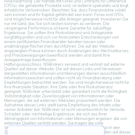
Risikowarnung: Der Handel mit Forex und Contracts for Difference
(CFDs), die gehebelte Produkte sind, ist äußerst spekulativ und birgt
erhebliche Verlustrisiken. Beachten Sie, dass Finanzmärkte volatil
sein können und Ihr Kapital gefährdet sein kann. Forex und CFDs
sind möglicherweise nicht für alle Anleger geeignet. Investieren Sie
nur mit Geld, das Sie sich leisten können zu verlieren. Die
vergangene Performance ist keine Garantie für zukünftige
Ergebnisse. Sie sollten Ihre Risikotoleranz und Anlageziele
sorgfältig prüfen und sich vor finanziellen Entscheidungen von
einem zertifizierten Finanzberater beraten lassen oder
unabhängige Recherchen durchführen. Die auf der Website
angezeigten Preise können durch Änderungen des Wechselkurses
und Preisbewegungen beeinflusst werden und damit Ihre
Anlageerträge beeinflussen.
Haftungsausschluss: NSBrokers verweist und verlinkt auf externe
Quellen auf dieser Website. Die auf diesen Links und Verweisen
dargestellten Informationen und Meinungen dienen ausschließlich
Informationszwecken und sollten nicht als Finanzberatung oder
Empfehlungen betrachtet werden. Sie sind möglicherweise nicht für
Ihre finanzielle Situation, Ihre Ziele oder Ihre Risikotoleranz
geeignet. NSBroker unterstützt oder garantiert nicht die Richtigkeit,
Vollständigkeit oder Zuverlässigkeit von Informationen oder
Meinungen, die auf externen Websites präsentiert werden. Die
Aufnahme dieser Links stellt keine Empfehlung des Inhalts oder
seiner Anbieter dar. NSBroker ist nicht verantwortlich für Verluste,
Schäden oder nachteilige Ergebnisse, die sich aus Ihrer
Abhängigkeit von Informationen oder Meinungen ergeben, die von
externen Quellen verlinkt werden. Sie tragen die volle
Verantwortung für Ihre finanziellen Entscheidungen. Durch den
Zugriff und die Verwendung von Links zu externen Quellen auf dieser