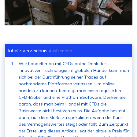
Inhaltsverzeichnis
Ausblenden
Wie handelt man mit CFDs online Dank der
innovativen Technologie im globalen Handel kann man
sich bei der Durchführung seiner Trades auf
hochmoderne Plattformen verlassen. Um online
handeln zu können, benötigt man einen regulierten
CFD-Broker und eine Plattform/Software. Denken Sie
daran, dass man beim Handel mit CFDs die
Basiswerte nicht besitzen muss. Die Aufgabe besteht
darin, auf dem Markt zu spekulieren, wenn der Kurs
des Vermögenswertes steigt oder fällt. Zum Zeitpunkt
der Erstellung dieses Artikels liegt der aktuelle Preis für